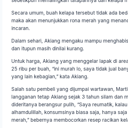
sedetikpun memalingkan tatapannya dari kelapa 
Secara umum, buah kelapa tersebut tidak ada bed
maka akan menunjukkan rona merah yang menanda
incaran.
Dalam sehari, Akiang mengaku mampu menghabiskan
dan itupun masih dinilai kurang.
Untuk harga, Akiang yang menggelar lapak di area
25 ribu per buah, “ini murah lo, saya tidak jual bany
yang lain kebagian,” kata Akiang.
Salah satu pembeli yang dijumpai wartawan, Mart
langganan tetap Akiang sejak 3 tahun silam dan
dideritanya berangsur pulih, “Saya reumatik, kal
alhamdulillah, konsumsinya biasa saja, hanya saj
merah,” bebernya membocorkan resep racikan kel