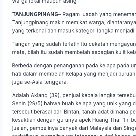
warga lokal maupun asing
TANJUNGPINANG
– Ragam juadah yang menemani
Tanjungpinang makin memikat warga, diantaranya
yang terkenal dan masuk kategori langka menjadi
T
angan yang sudah terlatih itu cekatan mengayun
mata, bilah itu sudah membelah sebagian kulit k
Berbeda dengan penanganan pada kelapa pada umum
hati dalam membelah kelapa yang menjadi buruan
juga se-Asia tenggara.
Adalah Akiang (39), penjual kepala langka terse
Senin (29/5) bahwa buah kelapa yang unik yang 
tersebut berasal dari Bintan, tanah adat dimana 
kesaktian dengan gurunya apek Huang Thai “Ini bua
jualan, pembelinya banyak dari Malaysia dan Sing