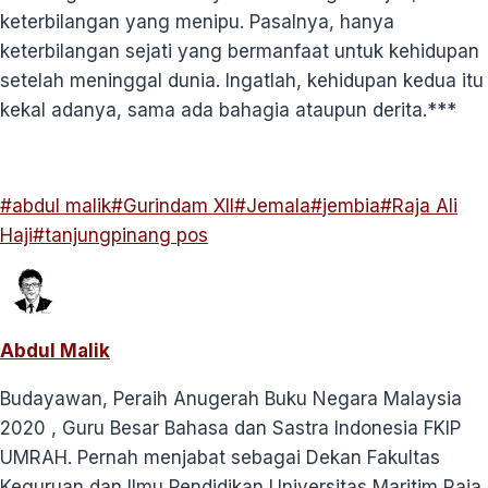
keterbilangan yang menipu. Pasalnya, hanya
keterbilangan sejati yang bermanfaat untuk kehidupan
setelah meninggal dunia. Ingatlah, kehidupan kedua itu
kekal adanya, sama ada bahagia ataupun derita.***
Post
#
abdul malik
#
Gurindam XII
#
Jemala
#
jembia
#
Raja Ali
Tags:
Haji
#
tanjungpinang pos
Abdul Malik
Budayawan, Peraih Anugerah Buku Negara Malaysia
2020 , Guru Besar Bahasa dan Sastra Indonesia FKIP
UMRAH. Pernah menjabat sebagai Dekan Fakultas
Keguruan dan Ilmu Pendidikan Universitas Maritim Raja