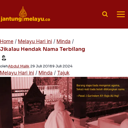
Skip
to
content
Home
/
Melayu Hari ini
/
Minda
/
Jikalau Hendak Nama Terbilang
oleh
Abdul Malik
29 Juli 2018
9 Juli 2024
Melayu Hari ini
/
Minda
/
Tajuk