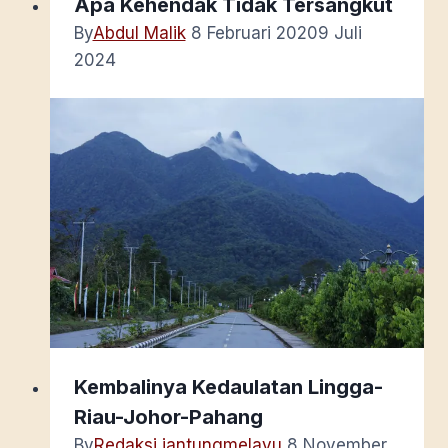
Apa Kehendak Tidak Tersangkut
By
Abdul Malik
8 Februari 2020
9 Juli
2024
Kembalinya Kedaulatan Lingga-
Riau-Johor-Pahang
By
Redaksi jantungmelayu
8 November