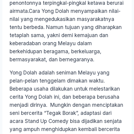
penontonnya terpingkal-pingkal ketawa berurai
airmata.Cara Yong Dolah menyampaikan nilai-
nilai yang mengedukasikan masyarakatnya
tentu berbeda. Namun tujuan yang diharapkan
tetaplah sama, yakni demi kemajuan dan
keberadaban orang Melayu dalam
berkehidupan beragama, berkeluarga,
bermasyarakat, dan bernegaranya.
Yong Dolah adalah seniman Melayu yang
pelan-pelan tenggelam dimakan waktu.
Beberapa usaha dilakukan untuk melestarikan
cerita Yong Dolah ini, dan beberapa berusaha
menjadi dirinya. Mungkin dengan menciptakan
seni bercerita “Tegak Borak”, adaptasi dari
acara Stand Up Comedy bisa dijadikan senjata
yang ampuh menghidupkan kembali bercerita