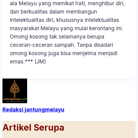
ala Melayu yang memikat hati, menghibur diri,
dan berkualitas dalam membangun
intelektualitas diri, khususnya intelektualitas
masyarakat Melayu yang mulai kerontang ini.
Omong kosong tak selamanya berupa
ceceran-ceceran sampah. Tanpa disadari
omong kosong juga bisa menjelma menjadi
emas.*** (JM)
Redaksi jantungmelayu
Artikel Serupa