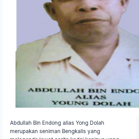
Abdullah Bin Endong alias Yong Dolah
merupakan seniman Bengkalis yang