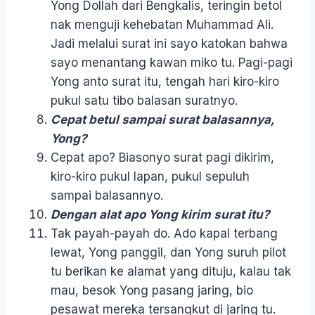
Yong Dollah dari Bengkalis, teringin betol
nak menguji kehebatan Muhammad Ali.
Jadi melalui surat ini sayo katokan bahwa
sayo menantang kawan miko tu. Pagi-pagi
Yong anto surat itu, tengah hari kiro-kiro
pukul satu tibo balasan suratnyo.
Cepat betul sampai surat balasannya,
Yong?
Cepat apo? Biasonyo surat pagi dikirim,
kiro-kiro pukul lapan, pukul sepuluh
sampai balasannyo.
Dengan alat apo Yong kirim surat itu?
Tak payah-payah do. Ado kapal terbang
lewat, Yong panggil, dan Yong suruh pilot
tu berikan ke alamat yang dituju, kalau tak
mau, besok Yong pasang jaring, bio
pesawat mereka tersangkut di jaring tu.