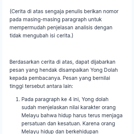
(Cerita di atas sengaja penulis berikan nomor
pada masing-masing paragraph untuk
mempermudah penjelasan analisis dengan
tidak mengubah isi cerita.)
Berdasarkan cerita di atas, dapat dijabarkan
pesan yang hendak disampaikan Yong Dolah
kepada pembacanya. Pesan yang bernilai
tinggi tersebut antara lain:
Pada paragraph ke 4 ini, Yong dolah
sudah menjelaskan nilai karakter orang
Melayu bahwa hidup harus terus menjaga
persatuan dan kesatuan. Karena orang
Melayu hidup dan berkehidupan