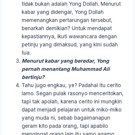
tidak bukan adalah Yong Dollah. Menurut
kabar yang didengar, Yong Dollah
memenangkan pertarungan tersebut,
benarkah demikian? Untuk mendapat
kepastiannya, ikuti wawancara dengan
petinju yang dimaksud, yang kini sudah
tua.
Menurut kabar yang beredar, Yong
pernah menantang Muhammad Ali
bertinju?
Tahu jugo engkau, ye? Padahal itu cerito
lamo. Segan pulak rasonyo menceritokan,
tapi tak apolah, karena cerito ini mungkin
dapat menjadi pelajaran untuk miko-miko
yang muda ni, sebab bagaimanapun
geram kito pada orang, tapi apabilo
mengingat orang lain itu samo agamo