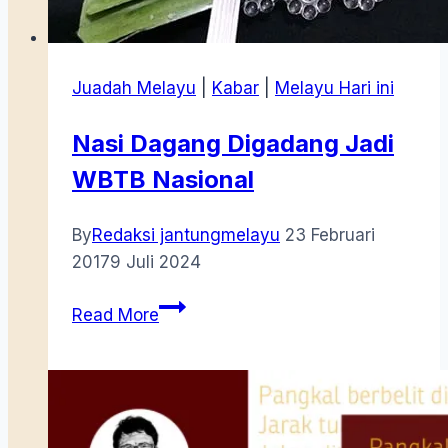
Juadah Melayu
|
Kabar
|
Melayu Hari ini
Nasi Dagang Digadang Jadi
WBTB Nasional
By
Redaksi jantungmelayu
23 Februari
2017
9 Juli 2024
Nasi
Read More
Dagang
Digadang
Jadi
WBTB
Nasional