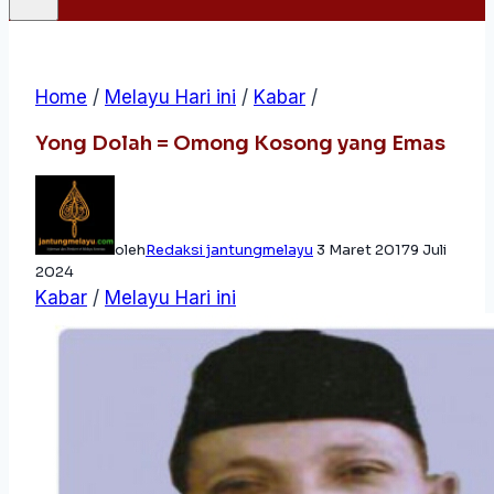
Home
/
Melayu Hari ini
/
Kabar
/
Yong Dolah = Omong Kosong yang Emas
oleh
Redaksi jantungmelayu
3 Maret 2017
9 Juli
2024
Kabar
/
Melayu Hari ini