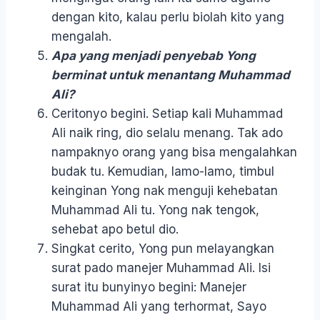
dengan kito, kalau perlu biolah kito yang
mengalah.
Apa yang menjadi penyebab Yong
berminat untuk menantang Muhammad
Ali?
Ceritonyo begini. Setiap kali Muhammad
Ali naik ring, dio selalu menang. Tak ado
nampaknyo orang yang bisa mengalahkan
budak tu. Kemudian, lamo-lamo, timbul
keinginan Yong nak menguji kehebatan
Muhammad Ali tu. Yong nak tengok,
sehebat apo betul dio.
Singkat cerito, Yong pun melayangkan
surat pado manejer Muhammad Ali. Isi
surat itu bunyinyo begini: Manejer
Muhammad Ali yang terhormat, Sayo