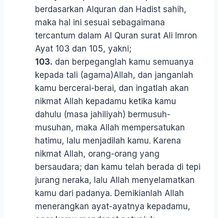
berdasarkan Alquran dan Hadist sahih,
maka hal ini sesuai sebagaimana
tercantum dalam Al Quran surat Ali Imron
Ayat 103 dan 105, yakni;
103.
dan berpeganglah kamu semuanya
kepada tali (agama)Allah, dan janganlah
kamu bercerai-berai, dan ingatlah akan
nikmat Allah kepadamu ketika kamu
dahulu (masa jahiliyah) bermusuh-
musuhan, maka Allah mempersatukan
hatimu, lalu menjadilah kamu. Karena
nikmat Allah, orang-orang yang
bersaudara; dan kamu telah berada di tepi
jurang neraka, lalu Allah menyelamatkan
kamu dari padanya. Demikianlah Allah
menerangkan ayat-ayatnya kepadamu,