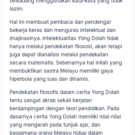
terkadang menggunakan kata-kata yang tidak
lazim.
Hal ini membuat pembaca dan pendengar
bekerja keras dan menguras intelektual dan
imajinasinya. Intelektualitas Yong Dolah tidak
hanya melalui pendekatan filososi, akan tetapi
juga dapat dianalisis melalui pendekatan
secara matematis. Sebenarnya hal inilah yang
membuktikan sastra Melayu memiliki gaya
hiperbola yang luas dan dinamis.
Pendekatan filosofis dalam cerita Yong Dolah
tentu sangat akrab sekali berjalan
berdampingan dengan teori pendidikan. Pada
dasarnya cerita Yong Dolah memiliki nilai-nilai
yang mengarah pada tunjuk ajar, dan
bagaimana orang Melayu hidup dalam