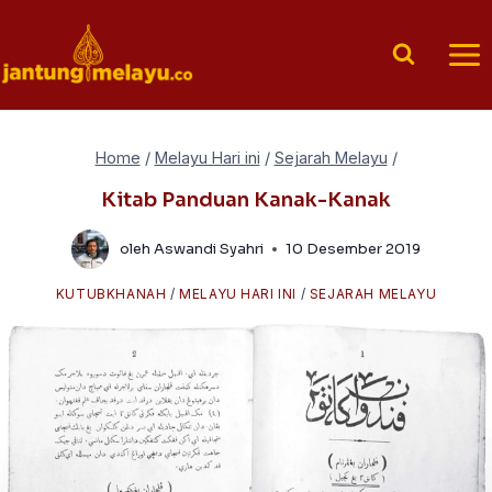
Skip
to
content
Home
/
Melayu Hari ini
/
Sejarah Melayu
/
Kitab Panduan Kanak-Kanak
oleh
Aswandi Syahri
10 Desember 2019
KUTUBKHANAH
/
MELAYU HARI INI
/
SEJARAH MELAYU