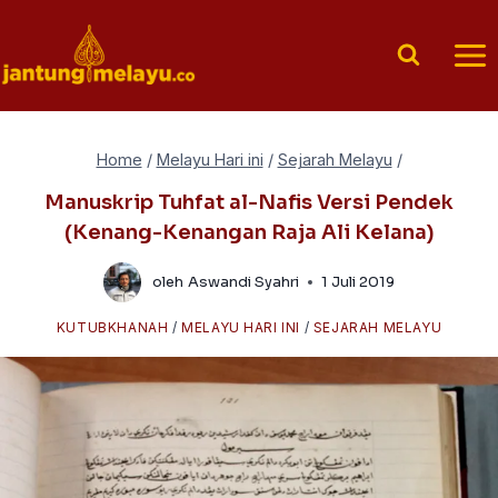
Skip
to
content
Home
/
Melayu Hari ini
/
Sejarah Melayu
/
Manuskrip Tuhfat al-Nafis Versi Pendek
(Kenang-Kenangan Raja Ali Kelana)
oleh
Aswandi Syahri
1 Juli 2019
KUTUBKHANAH
/
MELAYU HARI INI
/
SEJARAH MELAYU