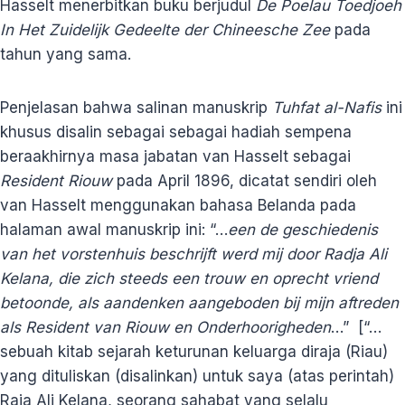
Hasselt menerbitkan buku berjudul
De Poelau Toedjoeh
In Het Zuidelijk Gedeelte der Chineesche Zee
pada
tahun yang sama.
Penjelasan bahwa salinan manuskrip
Tuhfat al-Nafis
ini
khusus disalin sebagai sebagai hadiah sempena
beraakhirnya masa jabatan van Hasselt sebagai
Resident Riouw
pada April 1896, dicatat sendiri oleh
van Hasselt menggunakan bahasa Belanda pada
halaman awal manuskrip ini: “…
een de geschiedenis
van het vorstenhuis beschrijft werd mij door Radja Ali
Kelana, die zich steeds een trouw en oprecht vriend
betoonde, als aandenken aangeboden bij mijn aftreden
als Resident van Riouw en Onderhoorigheden
…” [“…
sebuah kitab sejarah keturunan keluarga diraja (Riau)
yang dituliskan (disalinkan) untuk saya (atas perintah)
Raja Ali Kelana, seorang sahabat yang selalu