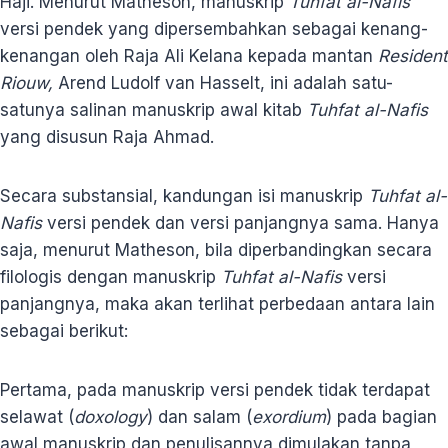
Haji. Menurut Matheson, manuskrip
Tuhfat al-Nafis
versi pendek yang dipersembahkan sebagai kenang-
kenangan oleh Raja Ali Kelana kepada mantan
Resident
Riouw,
Arend Ludolf van Hasselt, ini adalah satu-
satunya salinan manuskrip awal kitab
Tuhfat al-Nafis
yang disusun Raja Ahmad.
Secara substansial, kandungan isi manuskrip
Tuhfat al-
Nafis
versi pendek dan versi panjangnya sama. Hanya
saja, menurut Matheson, bila diperbandingkan secara
filologis dengan manuskrip
Tuhfat al-Nafis
versi
panjangnya, maka akan terlihat perbedaan antara lain
sebagai berikut:
Pertama, pada manuskrip versi pendek tidak terdapat
selawat (
doxology
) dan salam (
exordium
) pada bagian
awal manuskrip dan penulisannya dimulakan tanpa