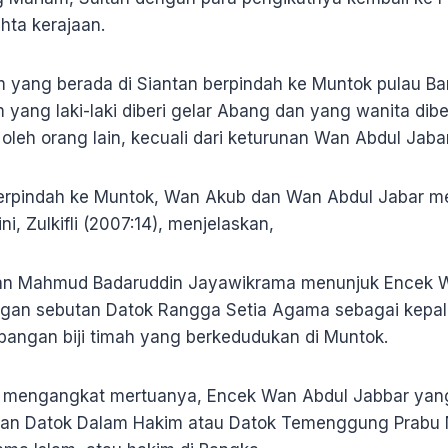
hta kerajaan.
 yang berada di Siantan berpindah ke Muntok pulau Ban
yang laki-laki diberi gelar Abang dan yang wanita diber
i oleh orang lain, kecuali dari keturunan Wan Abdul Jabar.
erpindah ke Muntok, Wan Akub dan Wan Abdul Jabar me
ni, Zulkifli (2007:14), menjelaskan,
ltan Mahmud Badaruddin Jayawikrama menunjuk Encek W
engan sebutan Datok Rangga Setia Agama sebagai kepa
angan biji timah yang berkedudukan di Muntok.
an mengangkat mertuanya, Encek Wan Abdul Jabbar yang 
an Datok Dalam Hakim atau Datok Temenggung Prabu 