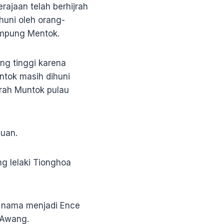
ajaan telah berhijrah
huni oleh orang-
ampung Mentok.
ang tinggi karena
ntok masih dihuni
erah Muntok pulau
puan.
g lelaki Tionghoa
i nama menjadi Ence
 Awang.