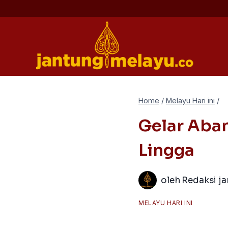
Skip
to
content
Home
/
Melayu Hari ini
/
Gelar Aba
Lingga
oleh
Redaksi j
MELAYU HARI INI