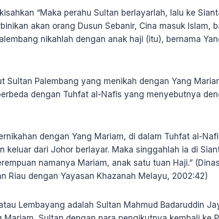
kisahkan “Maka perahu Sultan berlayarlah, lalu ke Siant
binikan akan orang Dusun Sebanir, Cina masuk Islam, ba
Palembang nikahlah dengan anak haji (itu), bernama Yan
ut Sultan Palembang yang menikah dengan Yang Mari
berbeda dengan Tuhfat al-Nafis yang menyebutnya den
ernikahan dengan Yang Mariam, di dalam Tuhfat al-Naf
keluar dari Johor berlayar. Maka singgahlah ia di Sianta
erempuan namanya Mariam, anak satu tuan Haji.” (Dinas
n Riau dengan Yayasan Khazanah Melayu, 2002:42)
atau Lembayang adalah Sultan Mahmud Badaruddin Jay
 Mariam, Sultan dengan para pengikutnya kembali ke 