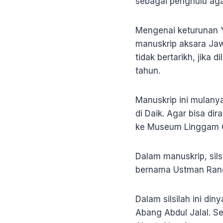
sebagai penghulu aga
Mengenai keturunan Y
manuskrip aksara Jawi
tidak bertarikh, jika d
tahun.
Manuskrip ini mulany
di Daik. Agar bisa d
ke Museum Linggam 
Dalam manuskrip, sil
bernama Ustman Ran
Dalam silsilah ini d
Abang Abdul Jalal. S