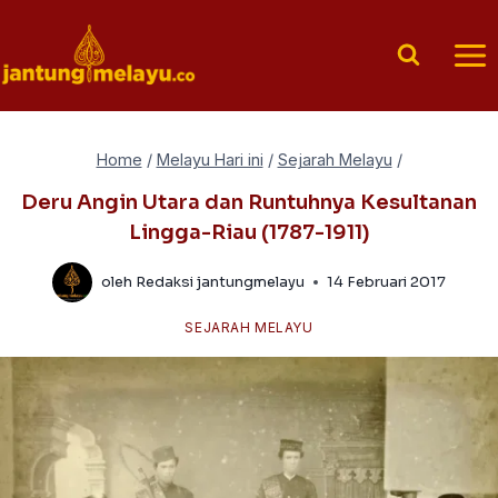
Skip
to
content
Home
/
Melayu Hari ini
/
Sejarah Melayu
/
Deru Angin Utara dan Runtuhnya Kesultanan
Lingga-Riau (1787-1911)
oleh
Redaksi jantungmelayu
14 Februari 2017
SEJARAH MELAYU