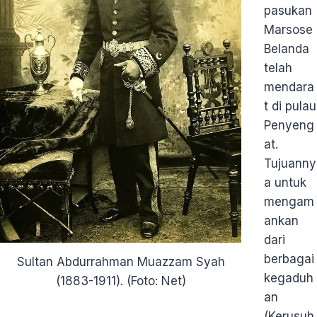
pasukan
Marsose
Belanda
telah
mendara
t di pulau
Penyeng
at.
Tujuanny
a untuk
mengam
ankan
dari
berbagai
Sultan Abdurrahman Muazzam Syah
kegaduh
(1883-1911). (Foto: Net)
an
(Kerusuh