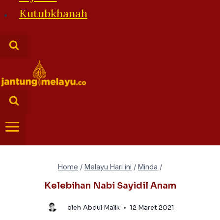
Kutubkhanah
Home
/
Melayu Hari ini
/
Minda
/
Kelebihan Nabi Sayidil Anam
oleh
Abdul Malik
12 Maret 2021