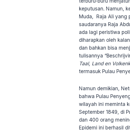
terburu-buru menjatu
keputusan. Namun, ke
Muda, Raja Ali yang 
saudaranya Raja Abdul
ada lagi peristiwa po
diharapkan oleh kala
dan bahkan bisa menj
tulisannya “Beschrij
Taal, Land en Volke
termasuk Pulau Penye
Namun demikian, Nets
bahwa Pulau Penyenga
wilayah ini meminta 
September 1849, di 
dan 400 orang meningg
Epidemi ini berhasil 