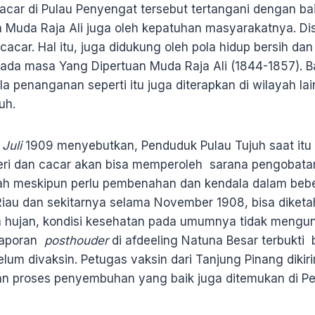
ar di Pulau Penyengat tersebut tertangani dengan bai
 Muda Raja Ali juga oleh kepatuhan masyarakatnya. D
acar. Hal itu, juga didukung oleh pola hidup bersih da
 pada masa Yang Dipertuan Muda Raja Ali (1844-1857). 
penanganan seperti itu juga diterapkan di wilayah lain
uh.
 Juli
1909 menyebutkan, Penduduk Pulau Tujuh saat itu
eri dan cacar akan bisa memperoleh sarana pengobata
 meskipun perlu pembenahan dan kendala dalam beber
Riau dan sekitarnya selama November 1908, bisa diket
ya hujan, kondisi kesehatan pada umumnya tidak meng
 laporan
posthouder
di afdeeling Natuna Besar terbukti
lum divaksin. Petugas vaksin dari Tanjung Pinang dikir
an proses penyembuhan yang baik juga ditemukan di P