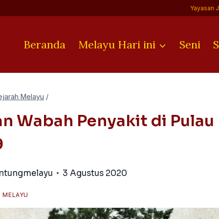
Yayasan 
Beranda
Melayu Hari ini
Seni
S
ejarah Melayu
/
n Wabah Penyakit di Pulau
9
antungmelayu
3 Agustus 2020
H MELAYU