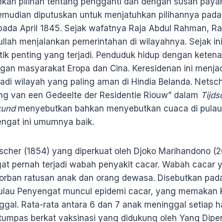
hkan pilihan tentang pengganti dan dengan susah pay
mudian diputuskan untuk menjatuhkan pilihannya pada
pada April 1845. Sejak wafatnya Raja Abdul Rahman, Ra
lah menjalankan pemerintahan di wilayahnya. Sejak ini
litik penting yang terjadi. Penduduk hidup dengan keten
ngan masyarakat Eropa dan Cina. Keresidenan ini menja
adi wilayah yang paling aman di Hindia Belanda. Netsc
ving van een Gedeelte der Residentie Riouw” dalam
Tijds
nkund
menyebutkan bahkan menyebutkan cuaca di pulau-
ngat ini umumnya baik.
cher (1854) yang diperkuat oleh Djoko Marihandono (
t pernah terjadi wabah penyakit cacar. Wabah cacar 
korban ratusan anak dan orang dewasa. Disebutkan pad
Pulau Penyengat muncul epidemi cacar, yang memakan 
al. Rata-rata antara 6 dan 7 anak meninggal setiap har
ditumpas berkat vaksinasi yang didukung oleh Yang Dip