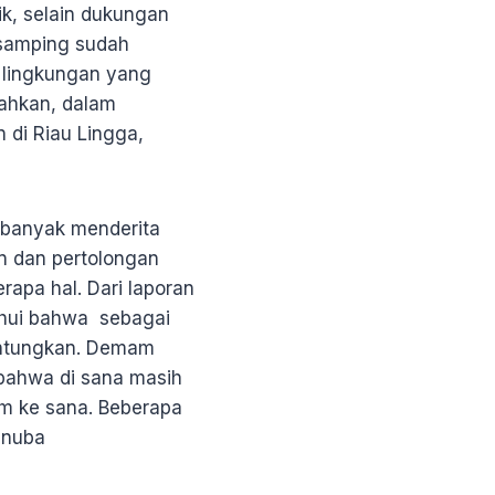
k, selain dukungan
isamping sudah
n lingkungan yang
Bahkan, dalam
 di Riau Lingga,
 banyak menderita
n dan pertolongan
apa hal. Dari laporan
ahui bahwa sebagai
untungkan. Demam
 bahwa di sana masih
im ke sana. Beberapa
enuba