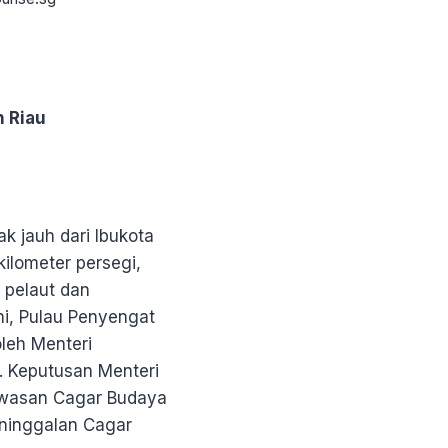
n Riau
ak jauh dari Ibukota
kilometer persegi,
 pelaut dan
ni, Pulau Penyengat
leh Menteri
. Keputusan Menteri
awasan Cagar Budaya
eninggalan Cagar