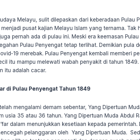
daya Melayu, sulit dilepaskan dari keberadaan Pulau P
ah menjadi pusat kajian Melayu Islam yang ternama. Tak
u juga pernah ada di pulau ini. Meski era keemasan Pula
megahan Pulau Penyengat tetap terlihat. Demikian pula d
 covid-19 merebak. Pulau Penyengat kembali memberi pe
cil itu mampu melewati wabah penyakit di tahun 1849
 itu adalah cacar.
ar di Pulau Penyengat Tahun 1849
setelah mengalami demam sebentar, Yang Dipertuan M
m usia 35 atau 36 tahun. Yang Dipertuan Muda Abdul 
a’far dalam menunjukkan kesetiaan kepada pemerintah.
mencegah pelanggaran oleh Yang Dipertuan Muda. Seda