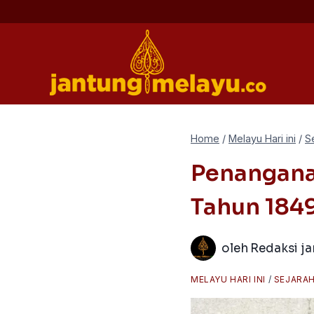
Skip
to
content
Home
/
Melayu Hari ini
/
S
Penangana
Tahun 184
oleh
Redaksi j
MELAYU HARI INI
/
SEJARA