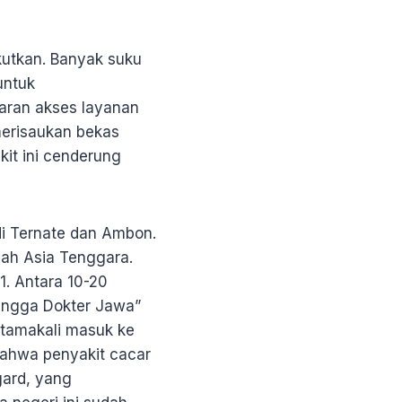
kutkan. Banyak suku
untuk
aran akses layanan
merisaukan bekas
kit ini cenderung
di Ternate dan Ambon.
yah Asia Tenggara.
1. Antara 10-20
Hingga Dokter Jawa”
rtamakali masuk ke
bahwa penyakit cacar
gard, yang