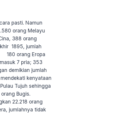
cara pasti. Namun
0.580 orang Melayu
 Cina, 388 orang
akhir 1895, jumlah
t: 180 orang Eropa
rmasuk 7 pria; 353
gan demikian jumlah
a mendekati kenyataan
ng Pulau Tujuh sehingga
 orang Bugis.
ngkan 22.218 orang
era, jumlahnya tidak