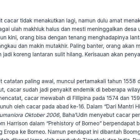
kit cacar tidak menakutkan lagi, namun dulu amat mena
ai ulah makhluk halus dan mesti meninggalkan desa 
n kini, orang bisa dengan tenang menghadapinya lant
angkau dan makin mutakhir. Paling banter, orang akan 
jadi koreng lantaran sulit hilang. Kerisauan akan penya
ut catatan paling awal, muncul pertamakali tahun 1558 
ut, cacar sudah jadi penyakit endemik di beberapa wila
mencatat, cacar mewabah di Fillipina pada 1574 dan 159
unuh oleh cacar pada abad ke-16. Dalam “Dari Mantri 
Humaniora Oktober 2006
, Baha’Udin menyebut cacar pe
om Harrison dalam “Prehistory of Borneo” berpendapat 
 Eropa ke Borneo. Namun pendapat ini dibantah Boom