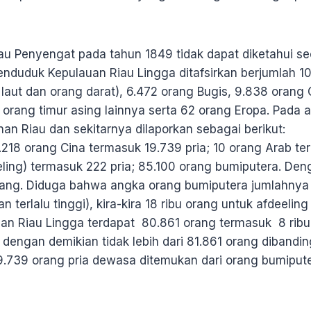
u Penyengat pada tahun 1849 tidak dapat diketahui se
nduduk Kepulauan Riau Lingga ditafsirkan berjumlah 1
laut dan orang darat), 6.472 orang Bugis, 9.838 orang
orang timur asing lainnya serta 62 orang Eropa. Pada 
enan Riau dan sekitarnya dilaporkan sebagai beriku
.218 orang Cina termasuk 19.739 pria; 10 orang Arab te
eling) termasuk 222 pria; 85.100 orang bumiputera. Den
rang. Diduga bahwa angka orang bumiputera jumlahny
n terlalu tinggi), kira-kira 18 ribu orang untuk afdeeli
uan Riau Lingga terdapat 80.861 orang termasuk 8 ribu
dengan demikian tidak lebih dari 81.861 orang dibandi
 19.739 orang pria dewasa ditemukan dari orang bumiput