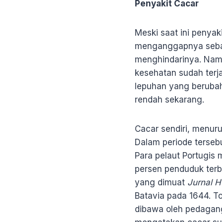
Penyakit Cacar
Meski saat ini penya
menganggapnya sebag
menghindarinya. Namu
kesehatan sudah terj
lepuhan yang berubah 
rendah sekarang.
Cacar sendiri, menur
Dalam periode terseb
Para pelaut Portugis 
persen penduduk terb
yang dimuat
Jurnal 
Batavia pada 1644. T
dibawa oleh pedagang