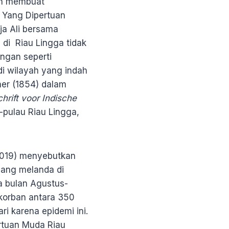
ah membuat
 Yang Dipertuan
ja Ali bersama
 di Riau Lingga tidak
angan seperti
di wilayah yang indah
her (1854) dalam
chrift voor Indische
pulau Riau Lingga,
2019) menyebutkan
yang melanda di
a bulan Agustus-
korban antara 350
i karena epidemi ini.
ertuan Muda Riau