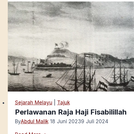
dan
Industri
Kapal
di
Pulau
Tambelan
Tahun
1900
Sejarah Melayu
|
Tajuk
Perlawanan Raja Haji Fisabilillah
By
Abdul Malik
18 Juni 2023
9 Juli 2024