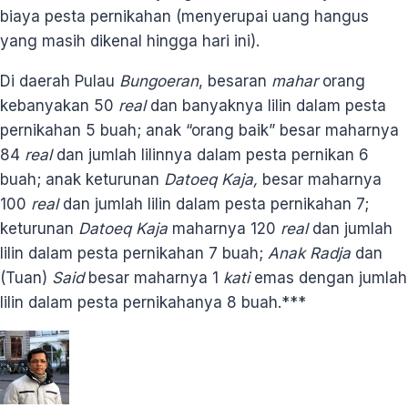
biaya pesta pernikahan (menyerupai uang hangus
yang masih dikenal hingga hari ini).
Di daerah Pulau
Bungoeran
, besaran
mahar
orang
kebanyakan 50
real
dan banyaknya lilin dalam pesta
pernikahan 5 buah; anak “orang baik” besar maharnya
84
real
dan jumlah lilinnya dalam pesta pernikan 6
buah; anak keturunan
Datoeq Kaja,
besar maharnya
100
real
dan jumlah lilin dalam pesta pernikahan 7;
keturunan
Datoeq Kaja
maharnya 120
real
dan jumlah
lilin dalam pesta pernikahan 7 buah;
Anak Radja
dan
(Tuan)
Said
besar maharnya 1
kati
emas dengan jumlah
lilin dalam pesta pernikahanya 8 buah.***