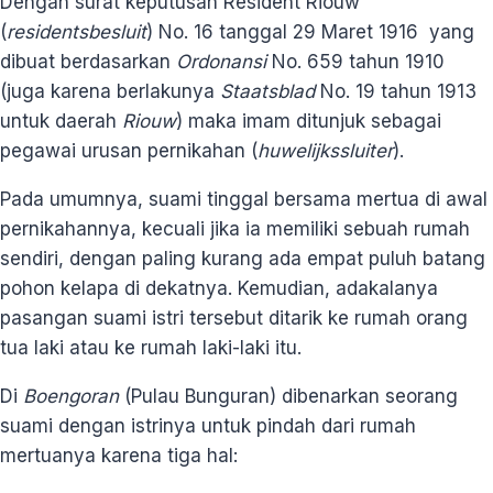
Dengan surat keputusan Resident Riouw
(
residentsbesluit
) No. 16 tanggal 29 Maret 1916 yang
dibuat berdasarkan
Ordonansi
No. 659 tahun 1910
(juga karena berlakunya
Staatsblad
No. 19 tahun 1913
untuk daerah
Riouw
) maka imam ditunjuk sebagai
pegawai urusan pernikahan (
huwelijkssluiter
).
Pada umumnya, suami tinggal bersama mertua di awal
pernikahannya, kecuali jika ia memiliki sebuah rumah
sendiri, dengan paling kurang ada empat puluh batang
pohon kelapa di dekatnya. Kemudian, adakalanya
pasangan suami istri tersebut ditarik ke rumah orang
tua laki atau ke rumah laki-laki itu.
Di
Boengoran
(Pulau Bunguran) dibenarkan seorang
suami dengan istrinya untuk pindah dari rumah
mertuanya karena tiga hal: