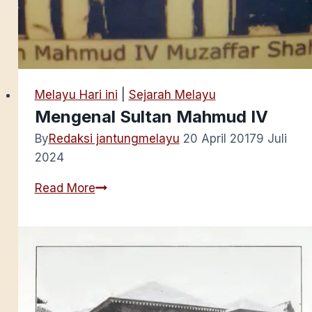
Melayu Hari ini
|
Sejarah Melayu
Mengenal Sultan Mahmud IV
By
Redaksi jantungmelayu
20 April 2017
9 Juli
2024
Mengenal
Read More
Sultan
Mahmud
IV