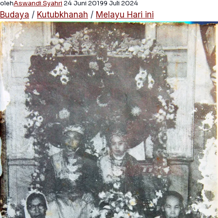
oleh
Aswandi Syahri
24 Juni 2019
9 Juli 2024
Budaya
/
Kutubkhanah
/
Melayu Hari ini