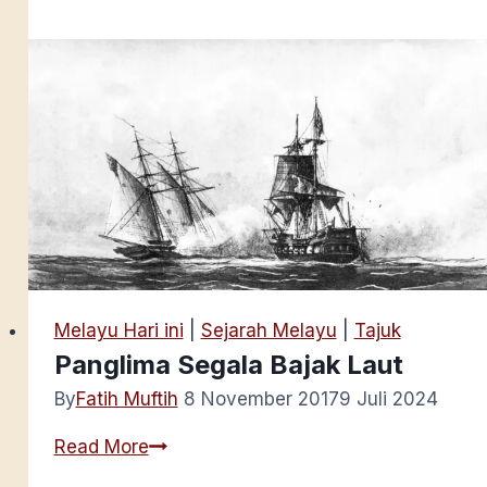
Lanun
dan
Rakyat
Laut
Kerajaan
Johor
di
Kepulauan
Riau-
Lingga
Tahun
1823
Melayu Hari ini
|
Sejarah Melayu
|
Tajuk
Panglima Segala Bajak Laut
By
Fatih Muftih
8 November 2017
9 Juli 2024
Panglima
Read More
Segala