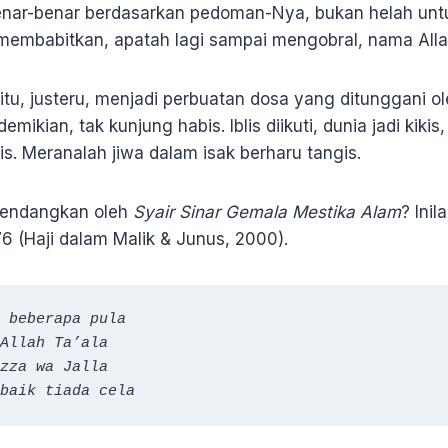
nar-benar berdasarkan pedoman-Nya, bukan helah unt
embabitkan, apatah lagi sampai mengobral, nama Alla
itu, justeru, menjadi perbuatan dosa yang ditunggani ole
mikian, tak kunjung habis. Iblis diikuti, dunia jadi kikis
is. Meranalah jiwa dalam isak berharu tangis.
dendangkan oleh
Syair Sinar Gemala Mestika Alam
?
Inil
 76 (Haji dalam Malik & Junus, 2000).
 beberapa pula

Allah Ta’ala

zza wa Jalla

baik tiada cela