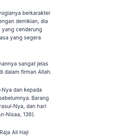
yogianya berkarakter
engan demikian, dia
, yang cenderung
masa yang segera
omannya sangat jelas
i dalam firman Allah.
l-Nya dan kepada
n sebelumnya. Barang
rasul-Nya, dan hari
n-Nisaa, 136).
aja Ali Haji