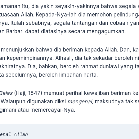
manah itu, dia yakin seyakin-yakinnya bahwa segala s
kekuasaan Allah. Kepada-Nya-lah dia memohon pelindun
ya. Itulah sebabnya, segala tantangan dan cobaan ya
tan Barbari dapat diatasinya secara mengagumkan.
u menunjukkan bahwa dia beriman kepada Allah. Dan, kar
an kepemimpinannya. Alhasil, dia tak sekadar beroleh 
hiratnya. Dia, bahkan, beroleh rahmat duniawi yang ta
ka sebelumnya, beroleh limpahan harta.
Belas
(Haji, 1847) memuat perihal kewajiban beriman ke
. Walaupun digunakan diksi
mengenal
, maksudnya tak se
engimani atau memercayai-Nya.
enal Allah
