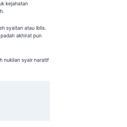
uk kejahatan
h.
h syaitan atau iblis.
, padah akhirat pun
ah nukilan syair naratif