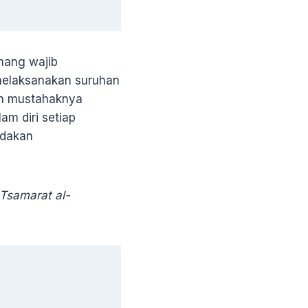
mang wajib
 melaksanakan suruhan
an mustahaknya
m diri setiap
ndakan
Tsamarat al-