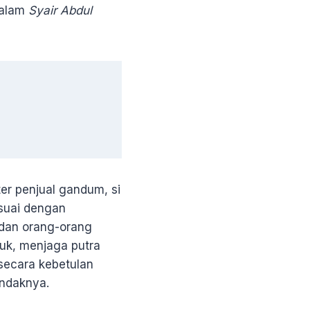
 dalam
Syair Abdul
ter penjual gandum, si
esuai dengan
 dan orang-orang
uk, menjaga putra
secara kebetulan
undaknya.