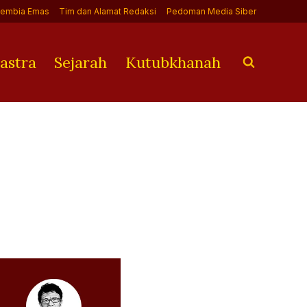
Jembia Emas
Tim dan Alamat Redaksi
Pedoman Media Siber
astra
Sejarah
Kutubkhanah