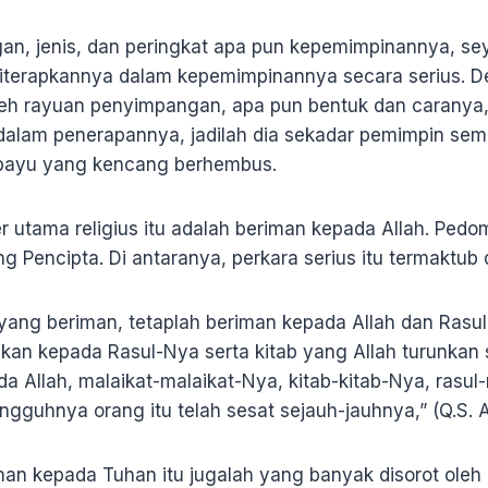
gan, jenis, dan peringkat apa pun kepemimpinannya, se
u diterapkannya dalam kepemimpinannya secara serius. D
leh rayuan penyimpangan, apa pun bentuk dan caranya
dalam penerapannya, jadilah dia sekadar pemimpin se
 bayu yang kencang berhembus.
er utama religius itu adalah beriman kepada Allah. Ped
g Pencipta. Di antaranya, perkara serius itu termaktub d
ang beriman, tetaplah beriman kepada Allah dan Rasu
unkan kepada Rasul-Nya serta kitab yang Allah turunka
da Allah, malaikat-malaikat-Nya, kitab-kitab-Nya, rasul-
gguhnya orang itu telah sesat sejauh-jauhnya,” (Q.S. A
iman kepada Tuhan itu jugalah yang banyak disorot oleh R