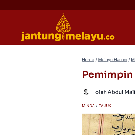
Skip
to
content
Home
/
Melayu Hari ini
/
M
Pemimpin 
oleh
Abdul Mal
MINDA
/
TAJUK