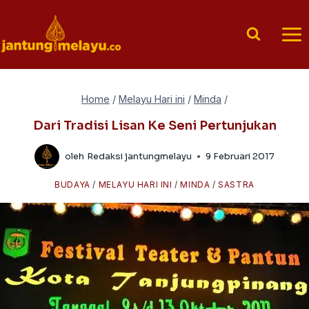
Skip
to
content
Home
/
Melayu Hari ini
/
Minda
/
Dari Tradisi Lisan Ke Seni Pertunjukan
oleh
Redaksi jantungmelayu
9 Februari 2017
BUDAYA
/
MELAYU HARI INI
/
MINDA
/
SASTRA