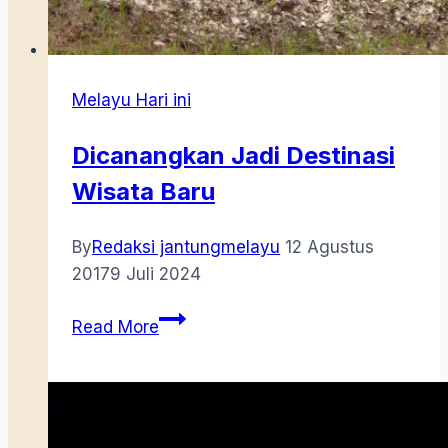
Melayu Hari ini
Dicanangkan Jadi Destinasi
Wisata Baru
By
Redaksi jantungmelayu
12 Agustus
2017
9 Juli 2024
Dicanangkan
Read More
Jadi
Destinasi
Wisata
Baru