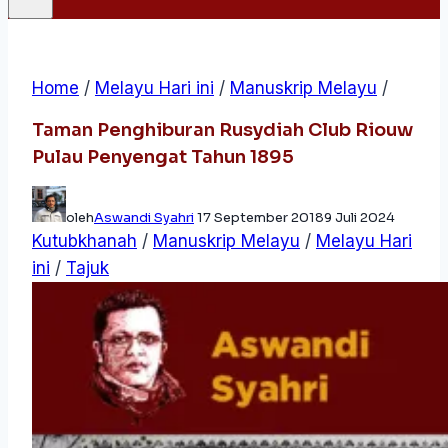
Home
/
Melayu Hari ini
/
Manuskrip Melayu
/
Taman Penghiburan Rusydiah Club Riouw
Pulau Penyengat Tahun 1895
oleh
Aswandi Syahri
17 September 2018
9 Juli 2024
Kutubkhanah
/
Manuskrip Melayu
/
Melayu Hari
ini
/
Tajuk