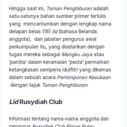
Hingga saat ini,
Taman Penghiburan
adalah
satu-satunya bahan sumber primer tertulis
yang mencantumkan dengan lengkap nama
delapan belas (18)
lid
(bahasa Belanda:
anggota), dan jabatan pengurus awal
perkumpulan itu, yang diselarikan dengan
tugas mereka sebagai
Mangku Jaya
atau
‘panitia’ dalam keramaian ‘pesta’ permainan
ketangkasan sempena Idulfitri yang dikemas
dalam sebuah acara
Perhimpunan Kesukaan
dengan tajuk
Taman Penghiburan
.
Lid
Rusydiah Club
Informasi tentang nama-nama anggota dan
pengurus
Rusydiah Club
Riouw Pulau