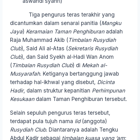
aswandi syahri)
Tiga pengurus teras terakhir yang
dicantumkan dalam senarai panitia (
Mangku
Jaya
)
Keramaian Taman Penghiburan
adalah
Raja Muhammad Akib (
Timbalan
Rusydiah
Club
), Said Ali al-Atas (
Sekretaris
Rusydiah
Club
), dan Said Syekh al-Hadi Wan Anom
(
Timbalan Rusydiah Club
) di
Mekah al-
Musyarafah
. Ketiganya bertanggung jawab
terhadap hal-ikhwal yang disebut,
Dicinta
Hadir
, dalam struktur kepanitian
Perhimpunan
Kesukaan
dalam Taman Penghiburan tersebut.
Selain sepuluh pengurus teras tersebut,
terdapat pula tujuh nama
lid
(anggota)
Rusydiah Club
. Diantaranya adalah Tengku
Abdul Kadir sebagai
timbalan kuasa yang ‘am
;