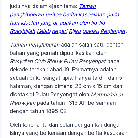
judulnya dalam ejaan lama:
Taman
penghiboeran
ia-itoe
berita
kasoekaan
pada
hari
idoelfitr
jang
di-adakan
oleh
lid-lid
Roesjdijah
Kelab
negeri
Rijau
poelau
Penjengat
.
Taman Penghiburan
adalah salah satu contoh
bahan yang pernah dipublikasikan oleh
Rusydiah Club Riouw Pulau Penyengat
pada
dekade terakhir abad 19. Formatnya adalah
sebuah buku sangat tipis. Hanya terdiri dari 5
halaman, dengan dimensi 20 cm x 15 cm dan
dicetak di Pulau Penyengat oleh
Mathba’ah al-
Riauwiyah
pada tahun 1313 AH bersamaan
dengan tahun 1895 CE.
Oleh karena itu dan selari dengan kandungan
isinya yang berkenaan dengan berita kesukaan