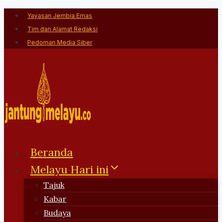
Skip
Yayasan Jembia Emas
to
Tim dan Alamat Redaksi
content
Pedoman Media Siber
Beranda
Melayu Hari ini
Tajuk
Kabar
Budaya