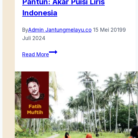
Pantun: Akar Puisi Liris
Indonesia
By
Admin Jantungmelayu.co
15 Mei 2019
9
Juli 2024
Pantun:
Read More
Akar
Puisi
Liris
Indonesia