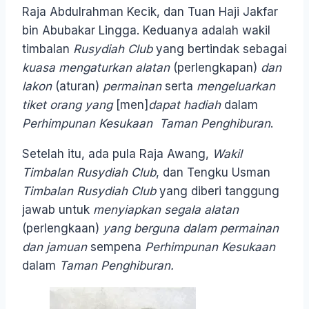
Raja Abdulrahman Kecik, dan Tuan Haji Jakfar
bin Abubakar Lingga. Keduanya adalah wakil
timbalan
Rusydiah Club
yang bertindak sebagai
kuasa mengaturkan alatan
(perlengkapan)
dan
lakon
(aturan)
permainan
serta
mengeluarkan
tiket orang yang
[men]
dapat hadiah
dalam
Perhimpunan Kesukaan
Taman Penghiburan
.
Setelah itu, ada pula Raja Awang,
Wakil
Timbalan
Rusydiah Club
, dan Tengku Usman
Timbalan Rusydiah Club
yang diberi tanggung
jawab untuk
menyiapkan segala alatan
(perlengkaan)
yang berguna dalam permainan
dan jamuan
sempena
Perhimpunan Kesukaan
dalam
Taman Penghiburan.