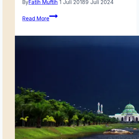
By
Fatih Muftih
1 Juli 2018
9 Juli 2024
Menyeberang
Read More
ke
Tempat
Menyepi
dan
Menulis
Raja
Ali
Haji