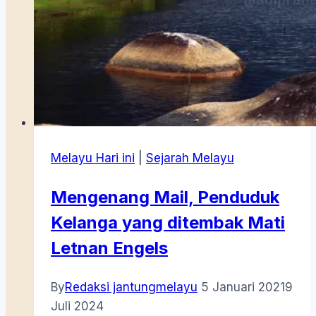
Melayu Hari ini
|
Sejarah Melayu
Mengenang Mail, Penduduk
Kelanga yang ditembak Mati
Letnan Engels
By
Redaksi jantungmelayu
5 Januari 2021
9
Juli 2024