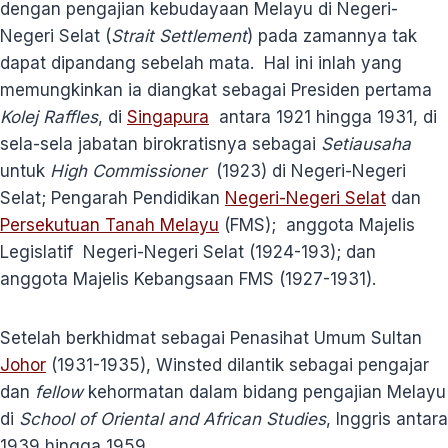
dengan pengajian kebudayaan Melayu di Negeri-
Negeri Selat (
Strait Settlement
) pada zamannya tak
dapat dipandang sebelah mata. Hal ini inlah yang
memungkinkan ia diangkat sebagai Presiden pertama
Kolej Raffles
, di
Singapura
antara 1921 hingga 1931, di
sela-sela jabatan birokratisnya sebagai
Setiausaha
untuk
High Commissioner
(1923) di Negeri-Negeri
Selat; Pengarah Pendidikan
Negeri-Negeri Selat
dan
Persekutuan Tanah Melayu
(FMS); anggota Majelis
Legislatif Negeri-Negeri Selat (1924-193); dan
anggota Majelis Kebangsaan FMS (1927-1931).
Setelah berkhidmat sebagai Penasihat Umum Sultan
Johor
(1931-1935), Winsted dilantik sebagai pengajar
dan
fellow
kehormatan dalam bidang pengajian Melayu
di
School of Oriental and African Studies
, Inggris antara
1939 hingga 1959.