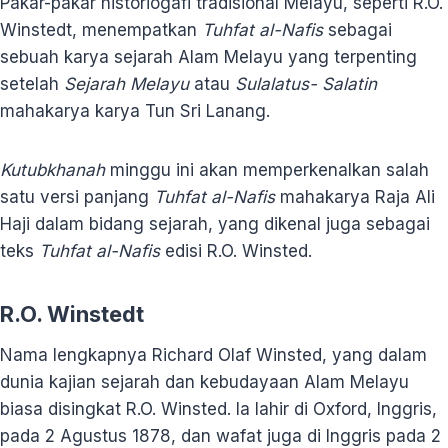
Pakar-pakar historiogafi tradisional Melayu, seperti R.O.
Winstedt, menempatkan
Tuhfat al-Nafis
sebagai
sebuah karya sejarah Alam Melayu yang terpenting
setelah
Sejarah Melayu
atau
Sulalatus- Salatin
mahakarya karya Tun Sri Lanang.
K
utubkhanah
minggu ini akan memperkenalkan salah
satu versi panjang
Tuhfat al-Nafis
mahakarya Raja Ali
Haji dalam bidang sejarah, yang dikenal juga sebagai
teks
Tuhfat al-Nafis
edisi R.O. Winsted.
R.O. Winstedt
Nama lengkapnya Richard Olaf Winsted, yang dalam
dunia kajian sejarah dan kebudayaan Alam Melayu
biasa disingkat R.O. Winsted. Ia lahir di Oxford, Inggris,
pada 2 Agustus 1878, dan wafat juga di Inggris pada 2