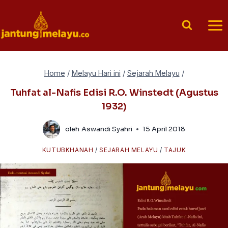
Skip
to
content
Home
/
Melayu Hari ini
/
Sejarah Melayu
/
Tuhfat al-Nafis Edisi R.O. Winstedt (Agustus
1932)
oleh
Aswandi Syahri
15 April 2018
KUTUBKHANAH
/
SEJARAH MELAYU
/
TAJUK