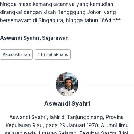
hingga masa kemangkatannya yang kemudian
dirangkai dengan kisah Tengggung Johor yang
bersemayam di Singapura, hingga tahun 1864.***
Aswandi Syahri, Sejarawan
Post
#
kutubkhanah
#
Tuhfat al-nafis
Tags:
Aswandi Syahri
Aswandi Syahri, lahir di Tanjungpinang, Provinsi
Kepulauan Riau, pada 29 Januari 1970. Alumni ilmu
sejarah pada Jurusan Sejarah, Fakultas Sastra (kini,