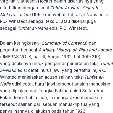
Virginia Matheson Hooker dalam disertasinya yang
diterbitkan dengan judul
Tuhfat Al-Nafis Sejarah
Melayu – Islam
(1991) menyebut Tuhfat al-Nafis edisi
R.O. Winstedt sebagai teks C, atau dikenal juga
sebagai
Tuhfat al-Nafis
edisi R.O. Winstedt.
Dalam keringkasan (
Summary of Contents
) dan
pegantar berjudul
A Malay History of Riau and Johore
(JMBRAS VO. X, part II, Augus 1932, hal 309-319)
yang ditulisnya untuk pengantar penerbitan teks
Tuhfat
al-Nafis
edisi cetak huruf jawi yang pertama ini, R.O.
Winsted menjelaskan acuan salinan teks
Tuhfat al-
Nafis
edisi cetak huruf jawi tersebut adalah manuskrip
yang dipinjam dari Tengku Fatimah binti Sultan Abu
Bakar Johor. Lebih jauh, ia mengatakan manuskrip
tersebut salinan dari sebuah manuskrip tua yang
penyalinannya dilakukan pada tahun 1923.