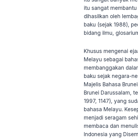
itu sangat membantu 
dihasilkan oleh lemb
baku (sejak 1988), p
bidang ilmu, glosarium
Khusus mengenai eja
Melayu sebagai baha
membanggakan dalam 
baku sejak negara-n
Majelis Bahasa Brune
Brunei Darussalam, te
1997, 1147), yang sud
bahasa Melayu. Kesep
menjadi seragam seh
membaca dan menulis 
Indonesia yang Dis