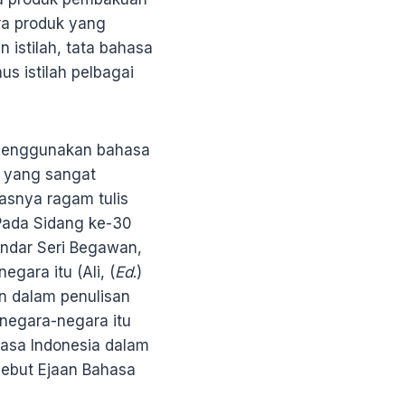
ra produk yang
 istilah, tata bahasa
s istilah pelbagai
 menggunakan bahasa
 yang sangat
snya ragam tulis
Pada Sidang ke-30
andar Seri Begawan,
gara itu (Ali, (
Ed
.)
an dalam penulisan
negara-negara itu
sa Indonesia dalam
sebut Ejaan Bahasa