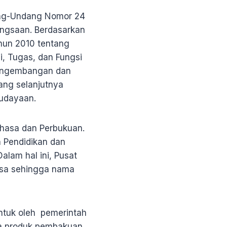
ng-Undang Nomor 24
ngsaan. Berdasarkan
hun 2010 tentang
, Tugas, dan Fungsi
Pengembangan dan
ang selanjutnya
budayaan.
ahasa dan Perbukuan.
n Pendidikan dan
lam hal ini, Pusat
sa sehingga nama
tuk oleh pemerintah
la produk pembakuan