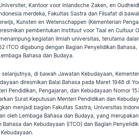
niversiter, Kantoor voor Inlandsche Zaken, en Oudheid
Indonesia merdeka, Fakultas Sastra dan Filsafat di baw
rwijs, Kunsten en Wetenschappen (Kementerian Pengaj
resmikan pembentukan Instituut voor Taal en Cultuur 
 menampung kegiatan ilmiah universitas, terutama dal
2 ITCO digabung dengan Bagian Penyelidikan Bahasa, 
 Lembaga Bahasa dan Budaya.
selanjutnya, di bawah Jawatan Kebudayaan, Kementeri
dayaan diresmikan Balai Bahasa pada Maret 1948 di Y
eri Pendidikan, Pengajaran, dan Kebudayaan Nomor 15
sarkan Surat Keputusan Menteri Pendidikan dan Kebuda
kan menjadi bagian Fakultas Sastra, Universitas Indone
akan oleh Lembaga Bahasa dan Budaya, yang merupakan
 Bahasa dan Kebudayaan (ITCO) dan Bagian Penyelidika
n Kebudayaan.