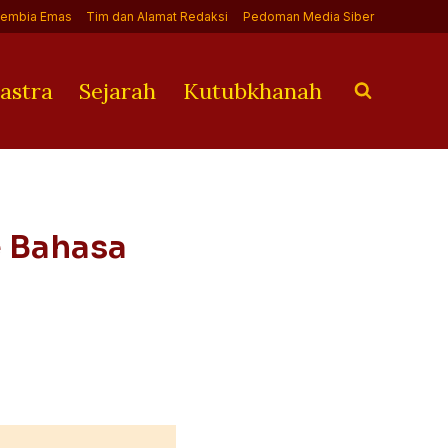
Jembia Emas
Tim dan Alamat Redaksi
Pedoman Media Siber
astra
Sejarah
Kutubkhanah
e Bahasa