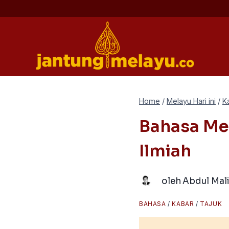
Skip
to
content
Home
/
Melayu Hari ini
/
K
Bahasa Mel
Ilmiah
oleh
Abdul Mal
BAHASA
/
KABAR
/
TAJUK