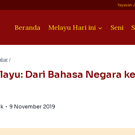
Yayasan 
Beranda
Melayu Hari ini
Seni
S
abar
/
ayu: Dari Bahasa Negara k
ik
9 November 2019