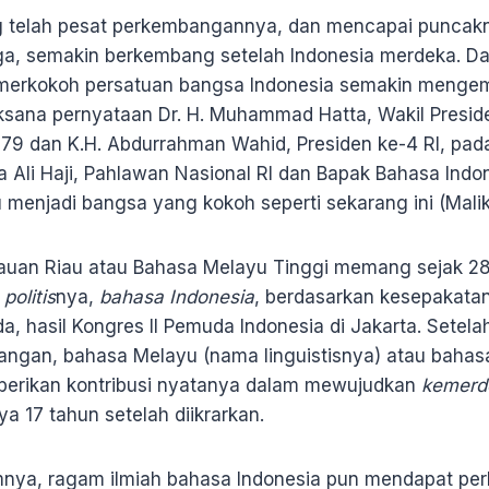
 telah pesat perkembangannya, dan mencapai puncak
ga, semakin berkembang setelah Indonesia merdeka. Da
merkokoh persatuan bangsa Indonesia semakin menge
aksana pernyataan Dr. H. Muhammad Hatta, Wakil Preside
979 dan K.H. Abdurrahman Wahid, Presiden ke-4 RI, pad
a Ali Haji, Pahlawan Nasional RI dan Bapak Bahasa Indo
 menjadi bangsa yang kokoh seperti sekarang ini (Malik
auan Riau atau Bahasa Melayu Tinggi memang sejak 28
politis
nya,
bahasa Indonesia
, berdasarkan kesepakatan
 hasil Kongres II Pemuda Indonesia di Jakarta. Setela
angan, bahasa Melayu (nama linguistisnya) atau bahas
mberikan kontribusi nyatanya dalam mewujudkan
kemerd
a 17 tahun setelah diikrarkan.
mnya, ragam ilmiah bahasa Indonesia pun mendapat per