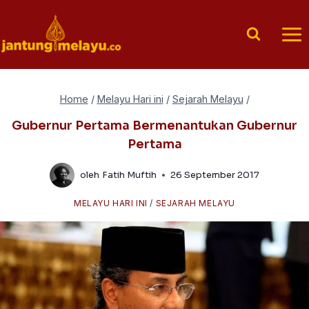
Skip
to
content
Home
/
Melayu Hari ini
/
Sejarah Melayu
/
Gubernur Pertama Bermenantukan Gubernur
Pertama
oleh
Fatih Muftih
26 September 2017
MELAYU HARI INI
/
SEJARAH MELAYU