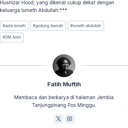
Husnizar Hood, yang dikenal cukup dekat dengan
keluarga Ismeth Abdullah.***
Post
#
aida ismeth
#
gedung daerah
#
ismeth abdullah
Tags:
#
SM Amin
Fatih Muftih
Membaca dan berkarya di halaman Jembia
Tanjungpinang Pos Minggu.