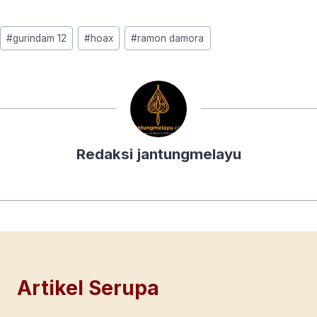
Post
#
gurindam 12
#
hoax
#
ramon damora
Tags:
Redaksi jantungmelayu
Artikel Serupa