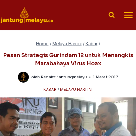
Skip
to
content
Home
/
Melayu Hari ini
/
Kabar
/
Pesan Strategis Gurindam 12 untuk Menangkis
Marabahaya Virus Hoax
oleh
Redaksi jantungmelayu
1 Maret 2017
KABAR
/
MELAYU HARI INI