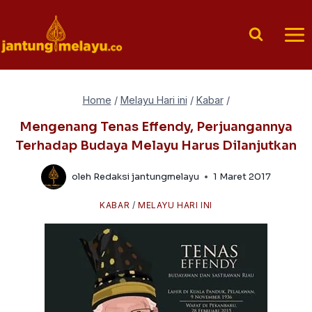
Skip
to
content
Home
/
Melayu Hari ini
/
Kabar
/
Mengenang Tenas Effendy, Perjuangannya
Terhadap Budaya Melayu Harus Dilanjutkan
oleh
Redaksi jantungmelayu
1 Maret 2017
KABAR
/
MELAYU HARI INI