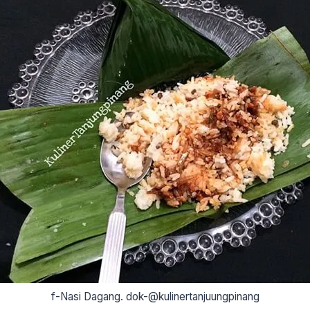
f-Nasi Dagang. dok-@kulinertanjuungpinang