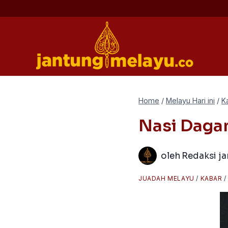
Skip
to
content
Home
/
Melayu Hari ini
/
K
Nasi Daga
oleh
Redaksi j
JUADAH MELAYU
/
KABAR