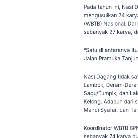
Pada tahun ini, Nasi 
mengusulkan 74 karya
(WBTB) Nasional. Dar
sebanyak 27 karya, d
“Satu di antaranya it
Jalan Pramuka Tanju
Nasi Dagang tidak sa
Lambok, Deram-Deram,
Sagu/Tumpik, dan La
Kelong. Adapun dari 
Mandi Syafar, dan Tari
Koordinator WBTB BPNB
sebanyak 74 karya bu