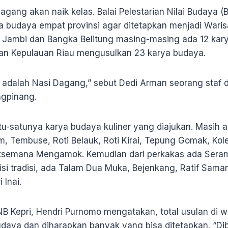
Dagang akan naik kelas. Balai Pelestarian Nilai Budaya (
 budaya empat provinsi agar ditetapkan menjadi Wari
i Jambi dan Bangka Belitung masing-masing ada 12 kary
an Kepulauan Riau mengusulkan 23 karya budaya.
u adalah Nasi Dagang,” sebut Dedi Arman seorang staf d
ngpinang.
tu-satunya karya budaya kuliner yang diajukan. Masih 
 Tembuse, Roti Belauk, Roti Kirai, Tepung Gomak, Kol
ksemana Mengamok. Kemudian dari perkakas ada Seram
sisi tradisi, ada Talam Dua Muka, Bejenkang, Ratif Sam
 Inai.
 Kepri, Hendri Purnomo mengatakan, total usulan di wi
daya dan diharapkan banyak yang bisa ditetapkan. “Di