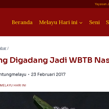
Yayasan 
Beranda
Melayu Hari ini
Seni
S
abar
/
ng Digadang Jadi WBTB Nas
antungmelayu
23 Februari 2017
/
MELAYU HARI INI