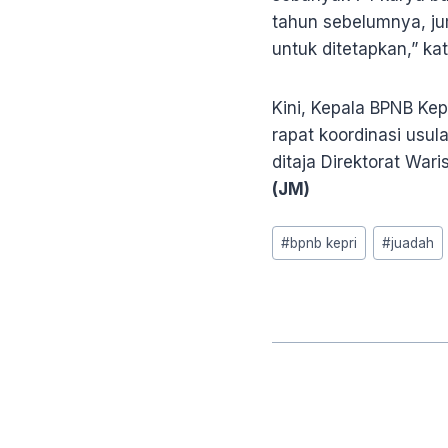
tahun sebelumnya, ju
untuk ditetapkan,” ka
Kini, Kepala BPNB Ke
rapat koordinasi usul
ditaja Direktorat War
(JM)
Post
#
bpnb kepri
#
juadah
Tags: