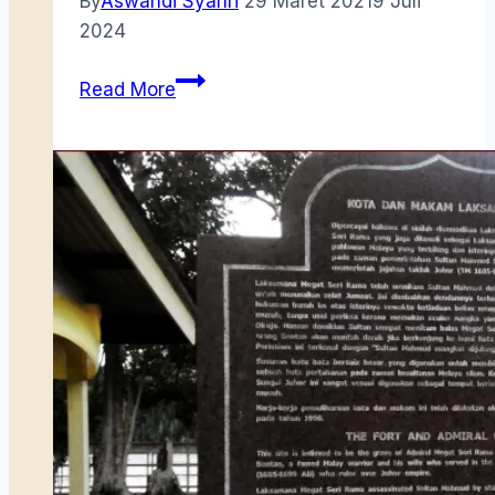
By
Aswandi Syahri
29 Maret 2021
9 Juli
2024
Mendaki
Read More
Gunung
Bintan