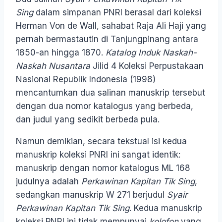
Sing
dalam simpanan PNRI berasal dari koleksi
Herman Von de Wall, sahabat Raja Ali Haji yang
pernah bermastautin di Tanjungpinang antara
1850-an hingga 1870.
Katalog Induk Naskah-
Naskah Nusantara
Jilid 4 Koleksi Perpustakaan
Nasional Republik Indonesia (1998)
mencantumkan dua salinan manuskrip tersebut
dengan dua nomor katalogus yang berbeda,
dan judul yang sedikit berbeda pula.
Namun demikian, secara tekstual isi kedua
manuskrip koleksi PNRI ini sangat identik:
manuskrip dengan nomor katalogus ML 168
judulnya adalah
Perkawinan Kapitan Tik Sing
,
sedangkan manuskrip W 271 berjudul
Syair
Perkawinan Kapitan Tik Sing
. Kedua manuskrip
koleksi PNRI ini tidak mempunyai
kolofon
yang