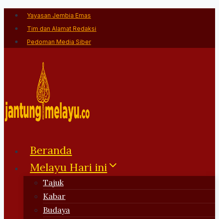
Skip
Yayasan Jembia Emas
to
Tim dan Alamat Redaksi
content
Pedoman Media Siber
Beranda
Melayu Hari ini
Tajuk
Kabar
Budaya