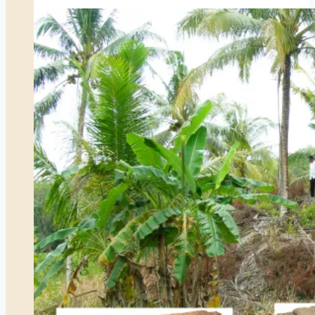
Melayu
di
Sungai
Johor