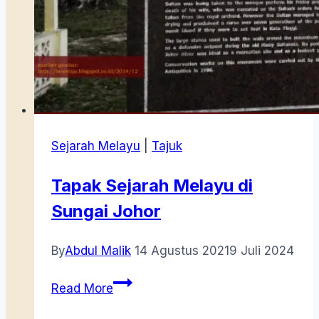
Sejarah Melayu
|
Tajuk
Tapak Sejarah Melayu di
Sungai Johor
By
Abdul Malik
14 Agustus 2021
9 Juli 2024
Tapak
Read More
Sejarah