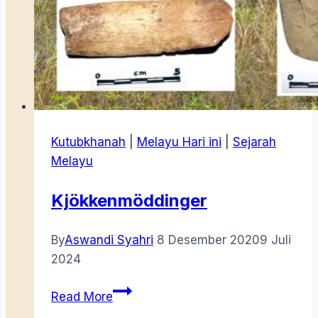
Kutubkhanah
|
Melayu Hari ini
|
Sejarah
Melayu
Kjökkenmöddinger
By
Aswandi Syahri
8 Desember 2020
9 Juli
2024
Kjökkenmöddinger
Read More