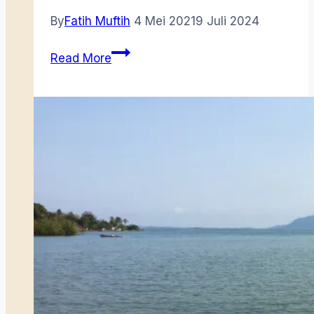
By
Fatih Muftih
4 Mei 2021
9 Juli 2024
Wira
Read More
Kita
Siapa
Punya?