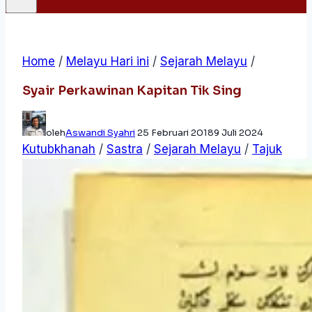
Home
/
Melayu Hari ini
/
Sejarah Melayu
/
Syair Perkawinan Kapitan Tik Sing
oleh
Aswandi Syahri
25 Februari 2018
9 Juli 2024
Kutubkhanah
/
Sastra
/
Sejarah Melayu
/
Tajuk