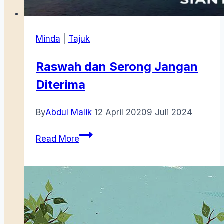
Minda
|
Tajuk
Raswah dan Serong Jangan
Diterima
By
Abdul Malik
12 April 2020
9 Juli 2024
Raswah
Read More
dan
Serong
Jangan
Diterima