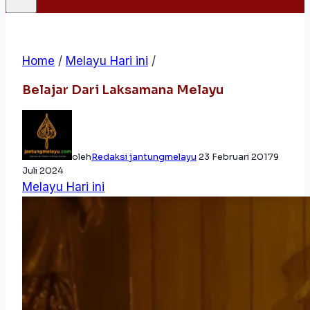
Home
/
Melayu Hari ini
/
Belajar Dari Laksamana Melayu
oleh
Redaksi jantungmelayu
23 Februari 2017
9
Juli 2024
Melayu Hari ini