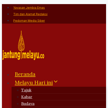
Skip
Yayasan Jembia Emas
to
Tim dan Alamat Redaksi
content
Pedoman Media Siber
Beranda
Melayu Hari ini
Tajuk
Kabar
Budaya