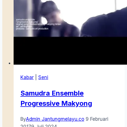
Kabar
|
Seni
Samudra Ensemble
Progressive Makyong
By
Admin Jantungmelayu.co
9 Februari
2017
9 Juli 2024