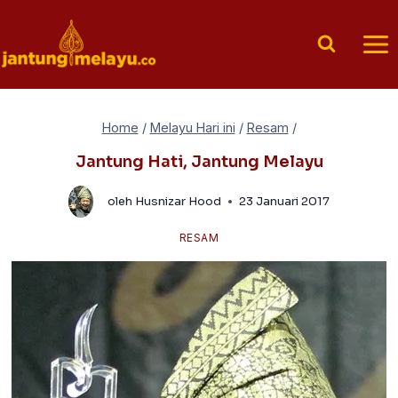
Skip
to
content
Home
/
Melayu Hari ini
/
Resam
/
Jantung Hati, Jantung Melayu
oleh
Husnizar Hood
23 Januari 2017
RESAM