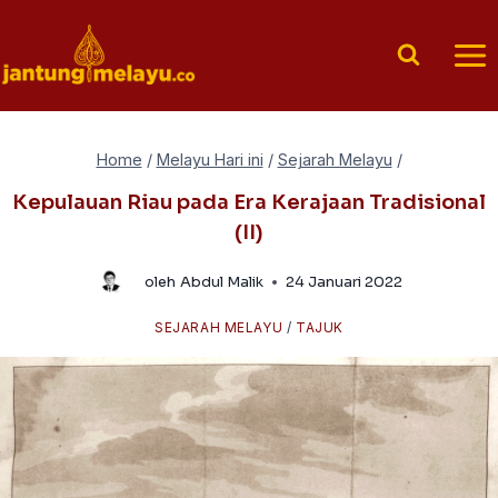
Skip
to
content
Home
/
Melayu Hari ini
/
Sejarah Melayu
/
Kepulauan Riau pada Era Kerajaan Tradisional
(II)
oleh
Abdul Malik
24 Januari 2022
SEJARAH MELAYU
/
TAJUK