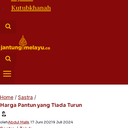
Kutubkhanah
Home
/
Sastra
/
Harga Pantun yang Tiada Turun
oleh
Abdul Malik
17 Juni 2021
9 Juli 2024