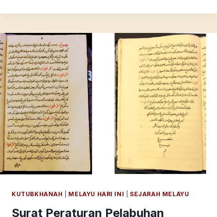
DALAM
AMATAN
AHLI
BOTANI
INGGRIS
KUTUBKHANAH
|
MELAYU HARI INI
|
SEJARAH MELAYU
Surat Peraturan Pelabuhan