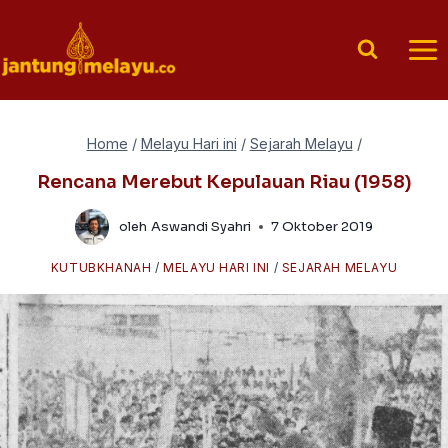
Skip
to
content
Home
/
Melayu Hari ini
/
Sejarah Melayu
/
Rencana Merebut Kepulauan Riau (1958)
oleh
Aswandi Syahri
7 Oktober 2019
KUTUBKHANAH
/
MELAYU HARI INI
/
SEJARAH MELAYU