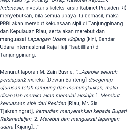
Kep. Riau Tg. Pinang
” (
Arsip Nasional Republik
Indonesia
, investaris koleksi arsip Kabinet Presiden RI)
menyebutkan, bila semua upaya itu berhasil, maka
PRRI akan merebut kekuasaan sipil di Tanjungpinang
dan Kepulauan Riau, serta akan merebut dan
menguasai
Lapangan Udara Kidjang
(kini, Bandar
Udara Internasional Raja Haji Fisabilillah) di
Tanjungpinang.
Menurut laporan M. Zain Busrie, “…
Apabila seluruh
persiapan2 m
ereka [Dewan Banteng]
disegenap
djurusan telah rampung dan memungkinkan, maka
disanalah mereka akan memulai aksinja
: 1.
Merebut
kekuasaan sipil dari Residen
[Riau, Mr. Sis
Tjakraningrat]
, kemudian menyerahkan kepada Bupati
Rakanadaljan
, 2.
Merebut dan menguasai lapangan
udara
[Kijang]…”