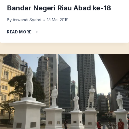
Bandar Negeri Riau Abad ke-18
By
Aswandi Syahri
13 Mei 2019
SURAT
READ MORE
PERATURAN
PELABUHAN
BANDAR
NEGERI
RIAU
ABAD
KE-
18