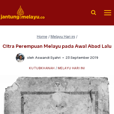
Skip
to
content
Home
/
Melayu Hari ini
/
Citra Perempuan Melayu pada Awal Abad Lalu
oleh
Aswandi Syahri
23 September 2019
KUTUBKHANAH
/
MELAYU HARI INI