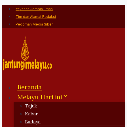
Skip
Yayasan Jembia Emas
to
Tim dan Alamat Redaksi
content
Pedoman Media Siber
Beranda
Melayu Hari ini
Tajuk
Kabar
Budaya