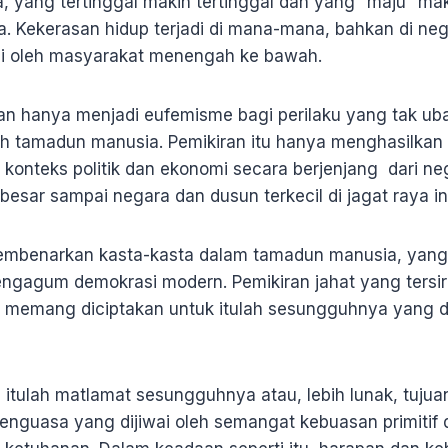
, yang tertinggal makin tertinggal dan yang “maju” ma
Kekerasan hidup terjadi di mana-mana, bahkan di neg
mi oleh masyarakat menengah ke bawah.
an hanya menjadi eufemisme bagi perilaku yang tak uba
 tamadun manusia. Pemikiran itu hanya menghasilkan r
 konteks politik dan ekonomi secara berjenjang dari ne
besar sampai negara dan dusun terkecil di jagat raya ini
membenarkan kasta-kasta dalam tamadun manusia, yang
ngagum demokrasi modern. Pemikiran jahat yang tersira
g memang diciptakan untuk itulah sesungguhnya yang d
tulah matlamat sesungguhnya atau, lebih lunak, tujua
enguasa yang dijiwai oleh semangat kebuasan primiti