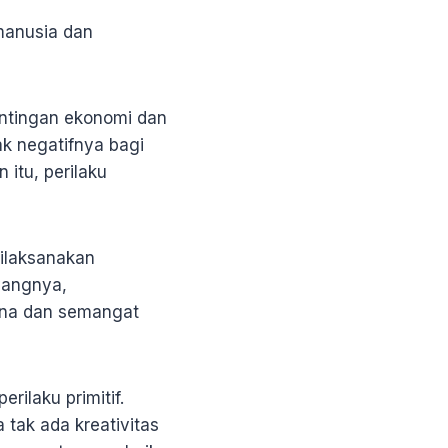
 manusia dan
ntingan ekonomi dan
ak negatifnya bagi
itu, perilaku
ilaksanakan
yangnya,
kna dan semangat
ilaku primitif.
tak ada kreativitas