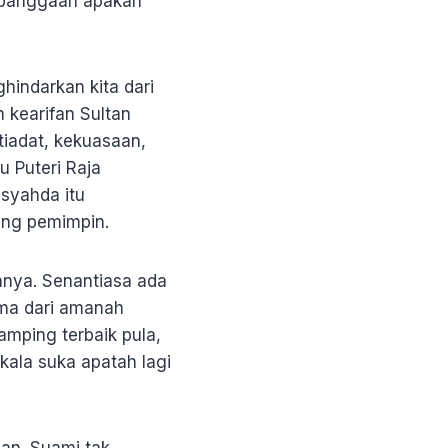
kebanggaan apakah
hindarkan kita dari
 kearifan Sultan
iadat, kekuasaan,
 Puteri Raja
syahda itu
ang pemimpin.
nnya. Senantiasa ada
ama dari amanah
amping terbaik pula,
kala suka apatah lagi