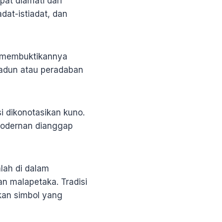
pat diamati dari
adat-istiadat, dan
a membuktikannya
madun atau peradaban
i dikonotasikan kuno.
modernan dianggap
lah di dalam
n malapetaka. Tradisi
kan simbol yang