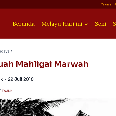
Yayasan 
Beranda
Melayu Hari ini
Seni
S
udaya
/
uah Mahligai Marwah
ik
22 Juli 2018
/
TAJUK