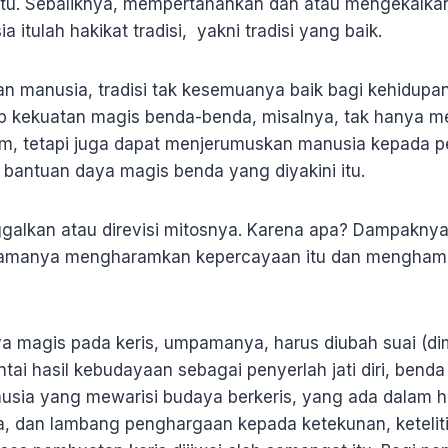
n itu. Sebaliknya, mempertahankan dan atau mengekalka
a itulah hakikat tradisi, yakni tradisi yang baik.
an manusia, tradisi tak kesemuanya baik bagi kehidupa
 kekuatan magis benda-benda, misalnya, tak hanya me
m, tetapi juga dapat menjerumuskan manusia kepada per
antuan daya magis benda yang diyakini itu.
inggalkan atau direvisi mitosnya. Karena apa? Dampakn
gamanya mengharamkan kepercayaan itu dan mengham
a magis pada keris, umpamanya, harus diubah suai (dim
ntai hasil kebudayaan sebagai penyerlah jati diri, bend
usia yang mewarisi budaya berkeris, yang ada dalam h
, dan lambang penghargaan kepada ketekunan, ketelitia