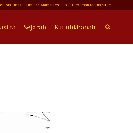
Jembia Emas
Tim dan Alamat Redaksi
Pedoman Media Siber
astra
Sejarah
Kutubkhanah