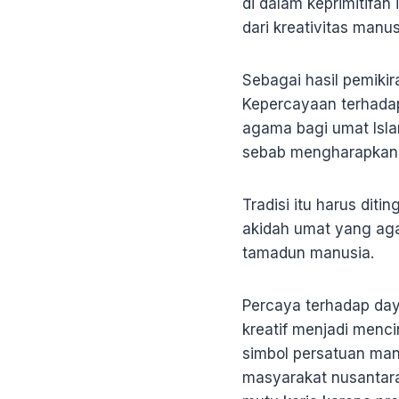
di dalam keprimitifa
dari kreativitas manusi
Sebagai hasil pemikir
Kepercayaan terhadap
agama bagi umat Isla
sebab mengharapkan b
Tradisi itu harus dit
akidah umat yang a
tamadun manusia.
Percaya terhadap day
kreatif menjadi menci
simbol persatuan man
masyarakat nusantara