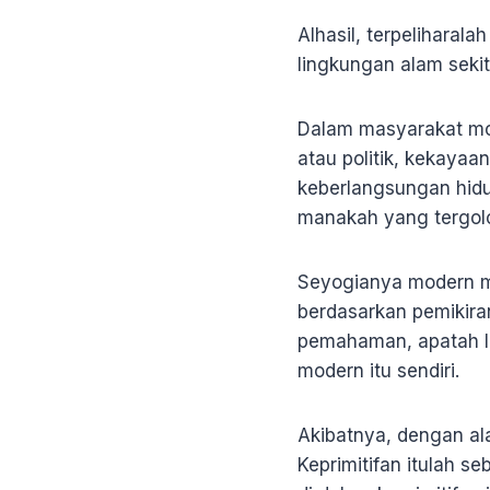
Alhasil, terpeliharal
lingkungan alam seki
Dalam masyarakat mo
atau politik, kekaya
keberlangsungan hidu
manakah yang tergolon
Seyogianya modern m
berdasarkan pemikir
pemahaman, apatah l
modern itu sendiri.
Akibatnya, dengan ala
Keprimitifan itulah 