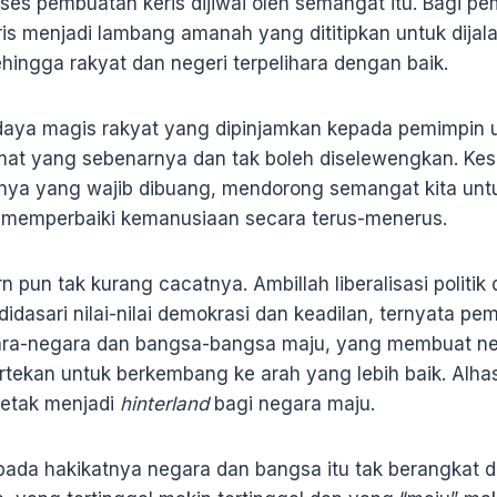
ses pembuatan keris dijiwai oleh semangat itu. Bagi pe
ris menjadi lambang amanah yang dititipkan untuk dijal
ehingga rakyat dan negeri terpelihara dengan baik.
 daya magis rakyat yang dipinjamkan kepada pemimpin 
at yang sebenarnya dan tak boleh diselewengkan. Kes
ifnya yang wajib dibuang, mendorong semangat kita untu
 memperbaiki kemanusiaan secara terus-menerus.
n pun tak kurang cacatnya. Ambillah liberalisasi politi
idasari nilai-nilai demokrasi dan keadilan, ternyata pem
ra-negara dan bangsa-bangsa maju, yang membuat ne
tekan untuk berkembang ke arah yang lebih baik. Alhas
cetak menjadi
hinterland
bagi negara maju.
 pada hakikatnya negara dan bangsa itu tak berangkat dar