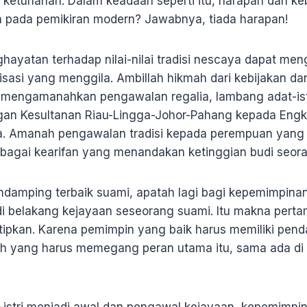
 ketuhanan. Dalam keadaan seperti itu, harapan dan 
n pada pemikiran modern? Jawabnya, tiada harapan!
yatan terhadap nilai-nilai tradisi nescaya dapat meng
sasi yang menggila. Ambillah hikmah dari kebijakan dan
mengamanahkan pengawalan regalia, lambang adat-ist
an Kesultanan Riau-Lingga-Johor-Pahang kepada Engku
da. Amanah pengawalan tradisi kepada perempuan yang 
bagai kearifan yang menandakan ketinggian budi seor
pendamping terbaik suami, apatah lagi bagi kepemimpina
k di belakang kejayaan seseorang suami. Itu makna pert
tipkan. Karena pemimpin yang baik harus memiliki pend
lah yang harus memegang peran utama itu, sama ada di 