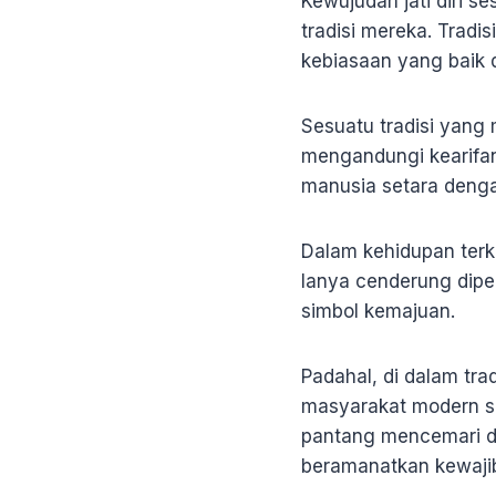
K
ewujudan jati diri s
tradisi mereka. Tradis
kebiasaan yang baik 
Sesuatu tradisi yan
mengandungi kearifan
manusia setara denga
Dalam kehidupan terki
Ianya cenderung dipe
simbol kemajuan.
Padahal, di dalam tr
masyarakat modern se
pantang mencemari da
beramanatkan kewaji