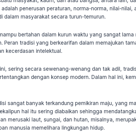
esuatu masyakat, kaum, dan atau bangsa, antara lain, da
i adalah penerusan peraturan, norma-norma, nilai-nilai, 
di dalam masyarakat secara turun-temurun.
g mampu bertahan dalam kurun waktu yang sangat lam
. Peran tradisi yang berkearifan dalam memajukan ta
n kecerdasan intelektual.
ni, sering secara sewenang-wenang dan tak adil, tradis
rtentangkan dengan konsep modern. Dalam hal ini, ke
adisi sangat banyak terkandung pemikiran maju, yang ma
kalipun hal itu sering diabaikan sehingga mendatangka
n merusaki laut, sungai, dan hutan, misalnya, merupa
ban manusia memelihara lingkungan hidup.