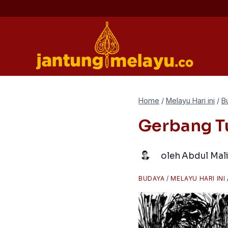
Skip
to
content
Home
/
Melayu Hari ini
/
B
Gerbang T
oleh
Abdul Mal
BUDAYA
/
MELAYU HARI INI