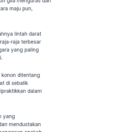
kin gila menguras dan
ara maju pun,
hnya lintah darat
aja-raja terbesar
gara yang paling
.
 konon ditentang
t di sebalik
ipraktikkan dalam
n yang
f dan mendustakan