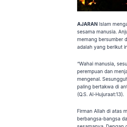
AJARAN
Islam menga
sesama manusia. Anjur
memang bersumber da
adalah yang berikut in
“Wahai manusia, sesu
perempuan dan menja
mengenal. Sesungguhny
paling bertakwa di a
(Q.S. Al-Hujuraat:13).
Firman Allah di atas 
berbangsa-bangsa da
sesamanya. Dengan de