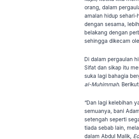
orang, dalam pergaula
amalan hidup sehari-h
dengan sesama, lebih
belakang dengan perb
sehingga dikecam ole
Di dalam pergaulan hi
Sifat dan sikap itu 
suka lagi bahagia ber
al-Muhimmah
. Beriku
“Dan lagi kelebihan y
semuanya, bani Adam. 
setengah seperti sega
tiada sebab lain, mel
dalam Abdul Malik,
E