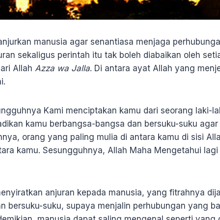
njurkan manusia agar senantiasa menjaga perhubunga
an sekaligus perintah itu tak boleh diabaikan oleh set
ri Allah
Azza
wa Jalla
. Di antara ayat Allah yang menj
i.
ngguhnya Kami menciptakan kamu dari seorang laki-la
dikan kamu berbangsa-bangsa dan bersuku-suku agar 
a, orang yang paling mulia di antara kamu di sisi All
ntara kamu. Sesungguhnya, Allah Maha Mengetahui lag
menyiratkan anjuran kepada manusia, yang fitrahnya di
n bersuku-suku, supaya menjalin perhubungan yang ba
mikian, manusia dapat saling mengenal seperti yang 