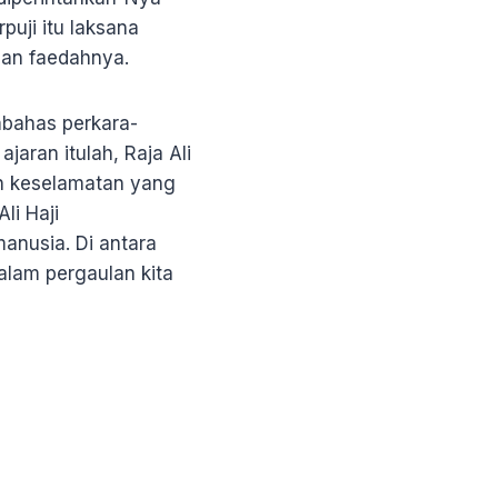
uji itu laksana
dan faedahnya.
bahas perkara-
aran itulah, Raja Ali
an keselamatan yang
li Haji
nusia. Di antara
alam pergaulan kita