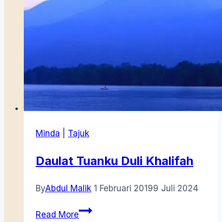
Minda
|
Tajuk
Daulat Tuanku Duli Khalifah
By
Abdul Malik
1 Februari 2019
9 Juli 2024
Daulat
Read More