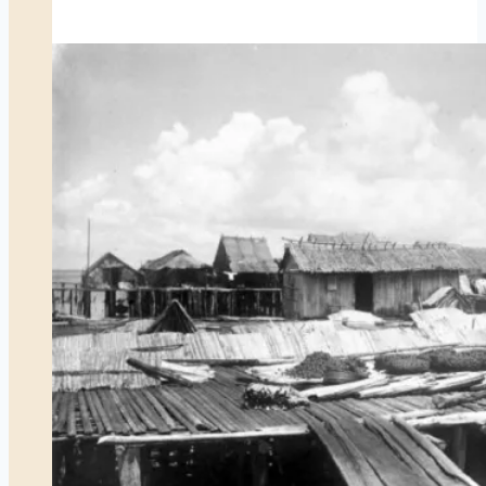
Tuanku
Duli
Khalifah