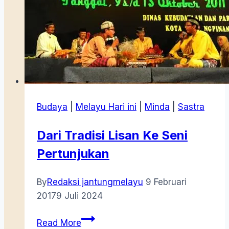
1979)
Budaya
|
Melayu Hari ini
|
Minda
|
Sastra
Dari Tradisi Lisan Ke Seni
Pertunjukan
By
Redaksi jantungmelayu
9 Februari
2017
9 Juli 2024
Dari
Read More