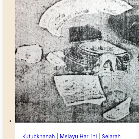
Bahari
(1740-
1920-
an)
Kutubkhanah
|
Melayu Hari ini
|
Sejarah