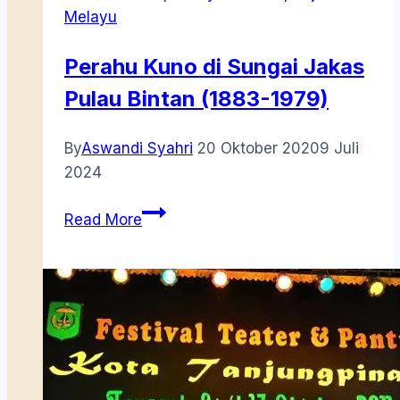
Melayu
Perahu Kuno di Sungai Jakas
Pulau Bintan (1883-1979)
By
Aswandi Syahri
20 Oktober 2020
9 Juli
2024
Perahu
Read More
Kuno
di
Sungai
Jakas
Pulau
Bintan
(1883-