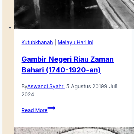
Kutubkhanah
|
Melayu Hari ini
Gambir Negeri Riau Zaman
Bahari (1740-1920-an)
By
Aswandi Syahri
5 Agustus 2019
9 Juli
2024
Gambir
Read More
Negeri
Riau
Zaman