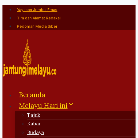
Skip
Yayasan Jembia Emas
to
Tim dan Alamat Redaksi
content
Pedoman Media Siber
Beranda
Melayu Hari ini
Tajuk
Kabar
Budaya