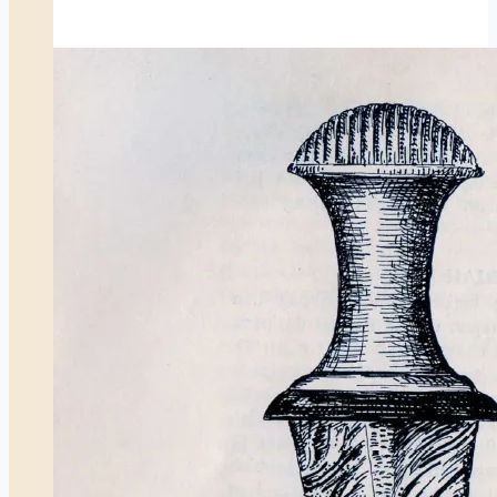
Tradisi
Lisan
Ke
Seni
Pertunjukan