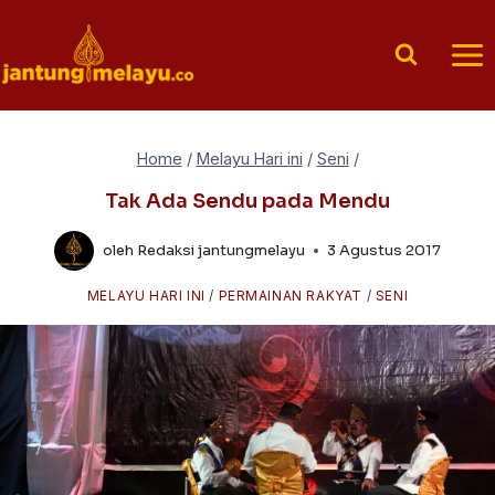
Skip
to
content
Home
/
Melayu Hari ini
/
Seni
/
Tak Ada Sendu pada Mendu
oleh
Redaksi jantungmelayu
3 Agustus 2017
MELAYU HARI INI
/
PERMAINAN RAKYAT
/
SENI