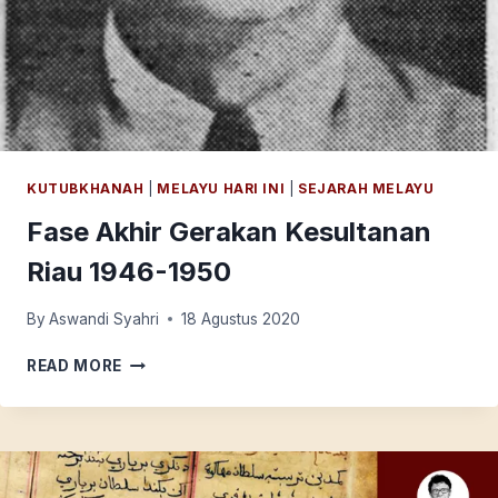
KUTUBKHANAH
|
MELAYU HARI INI
|
SEJARAH MELAYU
Fase Akhir Gerakan Kesultanan
Riau 1946-1950
By
Aswandi Syahri
18 Agustus 2020
FASE
READ MORE
AKHIR
GERAKAN
KESULTANAN
RIAU
1946-