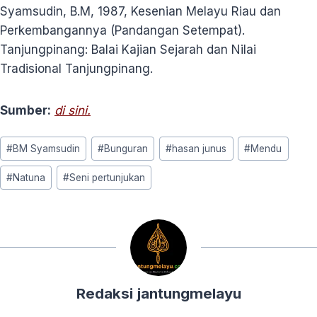
Syamsudin, B.M, 1987, Kesenian Melayu Riau dan
Perkembangannya (Pandangan Setempat).
Tanjungpinang: Balai Kajian Sejarah dan Nilai
Tradisional Tanjungpinang.
Sumber:
di sini.
Post
#
BM Syamsudin
#
Bunguran
#
hasan junus
#
Mendu
Tags:
#
Natuna
#
Seni pertunjukan
Redaksi jantungmelayu