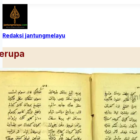
Redaksi jantungmelayu
Serupa