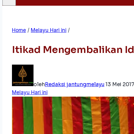
Home
/
Melayu Hari ini
/
Itikad Mengembalikan I
oleh
Redaksi jantungmelayu
13 Mei 201
Melayu Hari ini