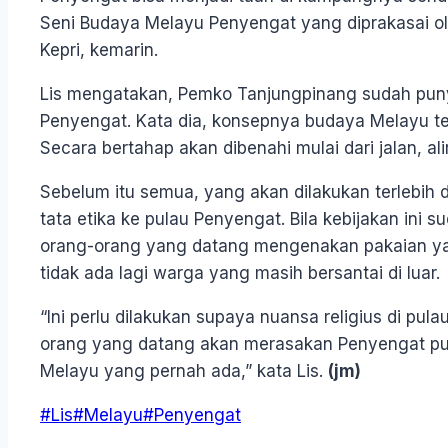
Seni Budaya Melayu Penyengat yang diprakasai ole
Kepri, kemarin.
Lis mengatakan, Pemko Tanjungpinang sudah pun
Penyengat. Kata dia, konsepnya budaya Melayu ter
Secara bertahap akan dibenahi mulai dari jalan, alir
Sebelum itu semua, yang akan dilakukan terlebih 
tata etika ke pulau Penyengat. Bila kebijakan ini su
orang-orang yang datang mengenakan pakaian yan
tidak ada lagi warga yang masih bersantai di luar.
“Ini perlu dilakukan supaya nuansa religius di pul
orang yang datang akan merasakan Penyengat pu
Melayu yang pernah ada,” kata Lis.
(jm)
Post
#
Lis
#
Melayu
#
Penyengat
Tags: