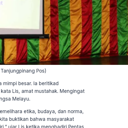
: Tanjungpinang Pos)
mimpi besar. Ia beritikad
, kata Lis, amat mustahak. Mengingat
ngsa Melayu.
memelihara etika, budaya, dan norma,
kita buktikan bahwa masyarakat
,” ujar Lis ketika menghadiri Pentas