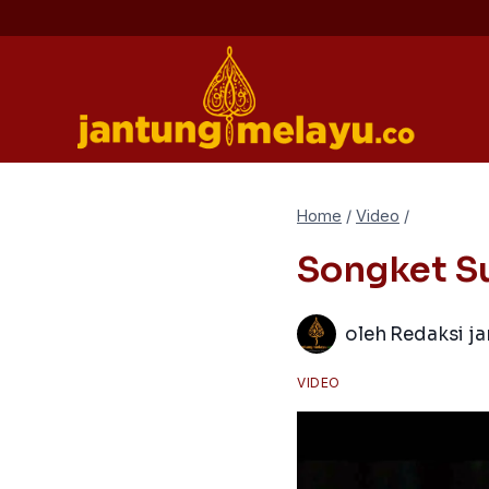
Skip
to
content
Home
/
Video
/
Songket S
oleh
Redaksi j
VIDEO