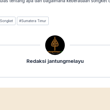
mengulas tentang apa dan bagaimana keberadaan songket 
#
Songket
#
Sumatera Timur
Redaksi jantungmelayu