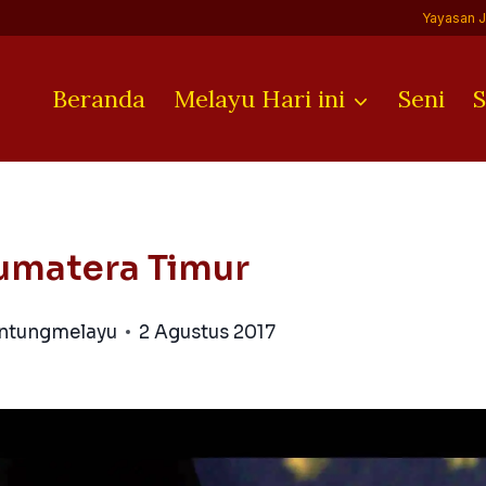
Yayasan 
Beranda
Melayu Hari ini
Seni
S
umatera Timur
antungmelayu
2 Agustus 2017