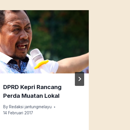
DPRD Kepri Rancang
Biola M
Perda Muatan Lokal
Mak In
By
Redaksi jantungmelayu
By
Redaksi
14 Februari 2017