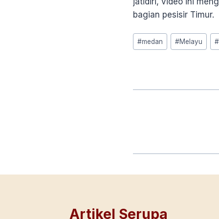
jatidiri, video ini 
bagian pesisir Timur.
Post
#
medan
#
Melayu
Tags:
Artikel Serupa