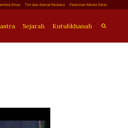
Jembia Emas
Tim dan Alamat Redaksi
Pedoman Media Siber
astra
Sejarah
Kutubkhanah