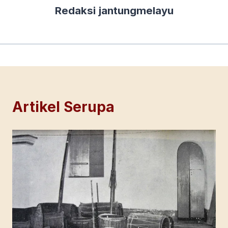
Redaksi jantungmelayu
Artikel Serupa