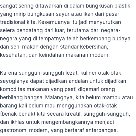
sangat sering ditawarkan di dalam bungkusan plastik
yang mirip bungkusan sayur atau ikan dari pasar
tradisional kita. Kesemuanya itu jadi menyurutkan
selera pendatang dari luar, terutama dari negara-
negara yang di tempatnya telah berkembang budaya
dan seni makan dengan standar kebersihan,
kesehatan, dan keindahan makanan modern.
Karena sungguh-sungguh lezat, kuliner otak-otak
seyogianya dapat dijadikan andalan untuk dijadikan
komoditas makanan yang pasti digemari orang
berbilang bangsa. Malangnya, kita belum mampu atau
barang kali belum mau menggunakan otak-otak
(benak-benak) kita secara kreatif, sungguh-sungguh,
dan ikhlas untuk mengembangkannya menjadi
gastronomi modern, yang bertaraf antarbangsa.