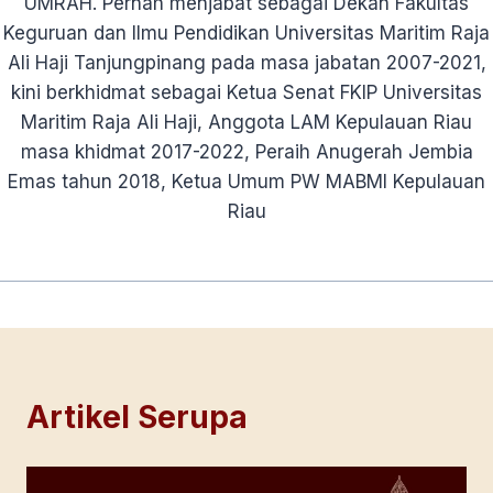
UMRAH. Pernah menjabat sebagai Dekan Fakultas
Keguruan dan Ilmu Pendidikan Universitas Maritim Raja
Ali Haji Tanjungpinang pada masa jabatan 2007-2021,
kini berkhidmat sebagai Ketua Senat FKIP Universitas
Maritim Raja Ali Haji, Anggota LAM Kepulauan Riau
masa khidmat 2017-2022, Peraih Anugerah Jembia
Emas tahun 2018, Ketua Umum PW MABMI Kepulauan
Riau
Artikel Serupa