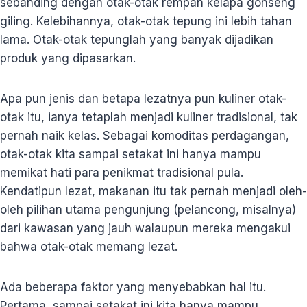
sebanding dengan otak-otak rempah kelapa gonseng
giling. Kelebihannya, otak-otak tepung ini lebih tahan
lama. Otak-otak tepunglah yang banyak dijadikan
produk yang dipasarkan.
Apa pun jenis dan betapa lezatnya pun kuliner otak-
otak itu, ianya tetaplah menjadi kuliner tradisional, tak
pernah naik kelas. Sebagai komoditas perdagangan,
otak-otak kita sampai setakat ini hanya mampu
memikat hati para penikmat tradisional pula.
Kendatipun lezat, makanan itu tak pernah menjadi oleh-
oleh pilihan utama pengunjung (pelancong, misalnya)
dari kawasan yang jauh walaupun mereka mengakui
bahwa otak-otak memang lezat.
Ada beberapa faktor yang menyebabkan hal itu.
Pertama, sampai setakat ini kita hanya mampu