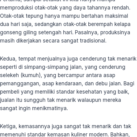
memproduksi otak-otak yang daya tahannya rendah.
Otak-otak tepung hanya mampu bertahan maksimal
dua hari saja, sedangkan otak-otak berempah kelapa
gonseng giling setengah hari. Pasalnya, produksinya
masih dikerjakan secara sangat tradisional.
Kedua, tempat menjualnya juga cenderung tak menarik
seperti di simpang-simpang jalan, yang cenderung
selekeh (kumuh), yang bercampur antara asap
pemanggangan, asap kendaraan, dan debu jalan. Bagi
pembeli yang memiliki standar kesehatan yang baik,
jualan itu sungguh tak menarik walaupun mereka
sangat ingin menikmatinya.
Ketiga, kemasannya juga sangat tak menarik dan tak
memenuhi standar kemasan kuliner modern. Bahkan,