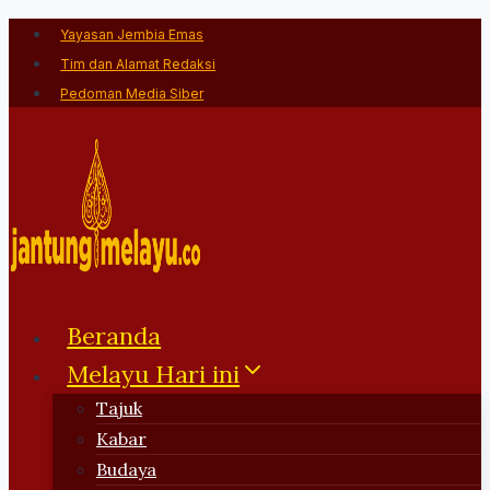
Skip
Yayasan Jembia Emas
to
Tim dan Alamat Redaksi
content
Pedoman Media Siber
Beranda
Melayu Hari ini
Tajuk
Kabar
Budaya