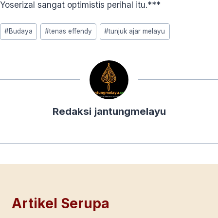
Yoserizal sangat optimistis perihal itu.***
Post
#
Budaya
#
tenas effendy
#
tunjuk ajar melayu
Tags:
Redaksi jantungmelayu
Artikel Serupa