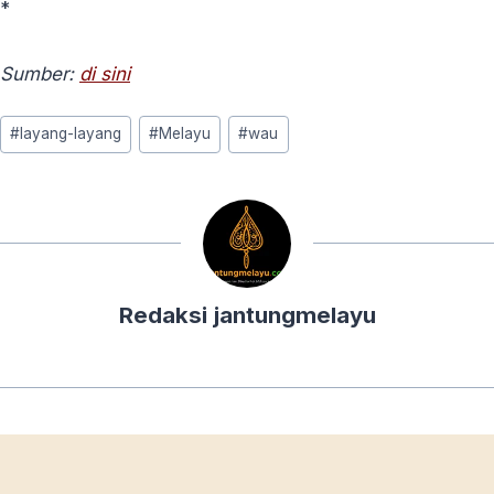
*
Sumber:
di sini
Post
#
layang-layang
#
Melayu
#
wau
Tags:
Redaksi jantungmelayu