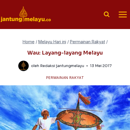
Skip
to
content
Home
/
Melayu Hari ini
/
Permainan Rakyat
/
Wau: Layang-layang Melayu
oleh
Redaksi jantungmelayu
13 Mei 2017
PERMAINAN RAKYAT