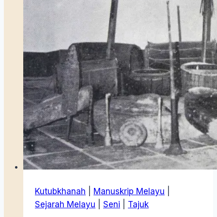
Kutubkhanah
|
Manuskrip Melayu
|
Sejarah Melayu
|
Seni
|
Tajuk