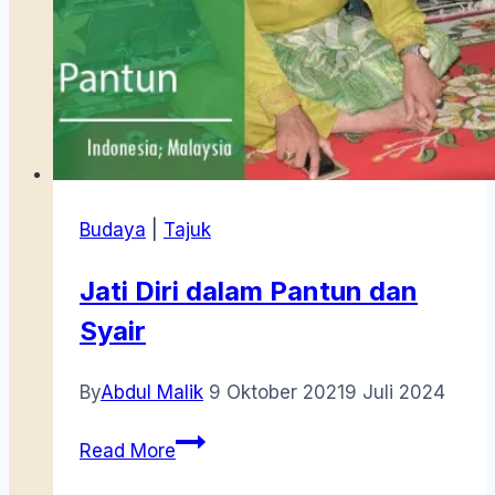
Budaya
|
Tajuk
Jati Diri dalam Pantun dan
Syair
By
Abdul Malik
9 Oktober 2021
9 Juli 2024
Jati
Read More
Diri