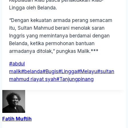
Kepulauan Riau pasca penaklukkan Riau-
Lingga oleh Belanda.
“Dengan kekuatan armada perang semacam
itu, Sultan Mahmud berani menolak saran
Inggris yang memintanya berdamai dengan
Belanda, ketika permohonan bantuan
armadanya ditolak,” pungkas Malik.***
Post
#
abdul
Tags:
malik
#
belanda
#
Bugis
#
Lingga
#
Melayu
#
sultan
mahmud riayat syah
#
Tanjungpinang
Fatih Muftih