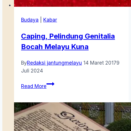
Budaya
|
Kabar
Caping, Pelindung Genitalia
Bocah Melayu Kuna
By
Redaksi jantungmelayu
14 Maret 2017
9
Juli 2024
Caping,
Read More
Pelindung
Genitalia
Bocah
Melayu
Kuna