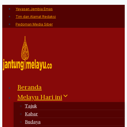
Skip
Yayasan Jembia Emas
to
Tim dan Alamat Redaksi
content
Pedoman Media Siber
Beranda
Melayu Hari ini
Tajuk
Kabar
Budaya