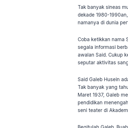
Tak banyak sineas mu
dekade 1980-1990an,
namanya di dunia perf
Coba ketikkan nama S
segala informasi ber
awalan Said. Cukup k
seputar aktivitas san
Said Galeb Husein a
Tak banyak yang tahu
Maret 1937, Galeb me
pendidikan menengah p
seni teater di Akadem
Begitulah Galeb. Bua