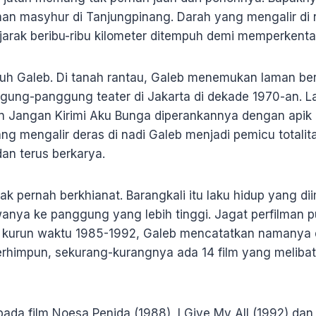
man masyhur di Tanjungpinang. Darah yang mengalir di 
jarak beribu-ribu kilometer ditempuh demi memperkenta
jauh Galeb. Di tanah rantau, Galeb menemukan laman be
ung-panggung teater di Jakarta di dekade 1970-an. La
n Jangan Kirimi Aku Bunga diperankannya dengan apik
ang mengalir deras di nadi Galeb menjadi pemicu totali
an terus berkarya.
tak pernah berkhianat. Barangkali itu laku hidup yang di
ya ke panggung yang lebih tinggi. Jagat perfilman p
 kurun waktu 1985-1992, Galeb mencatatkan namanya 
terhimpun, sekurang-kurangnya ada 14 film yang meliba
, pada film Noesa Penida (1988), I Give My All (1992) d