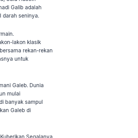
nadi Galib adalah
l darah seninya.
rmain.
kon-lakon klasik
 bersama rekan-rekan
tasnya untuk
imani Galeb. Dunia
un mulai
di banyak sampul
tkan Galeb di
an Kuberikan Segalanya