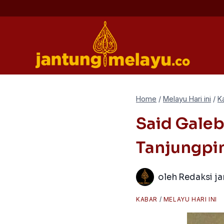
Skip
to
content
Home
/
Melayu Hari ini
/
K
Said Galeb
Tanjungpi
oleh
Redaksi j
KABAR
/
MELAYU HARI INI