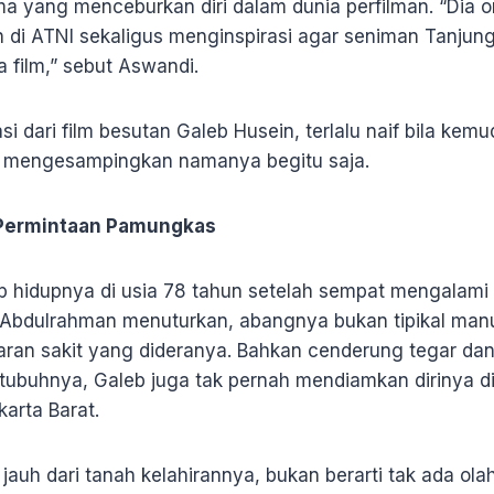
a yang menceburkan diri dalam dunia perfilman. “Dia 
 di ATNI sekaligus menginspirasi agar seniman Tanjun
 film,” sebut Aswandi.
si dari film besutan Galeb Husein, terlalu naif bila kem
 mengesampingkan namanya begitu saja.
 Permintaan Pamungkas
 hidupnya di usia 78 tahun setelah sempat mengalami 
, Abdulrahman menuturkan, abangnya bukan tipikal ma
ran sakit yang dideranya. Bahkan cenderung tegar dan 
tubuhnya, Galeb juga tak pernah mendiamkan dirinya d
karta Barat.
auh dari tanah kelahirannya, bukan berarti tak ada olah 