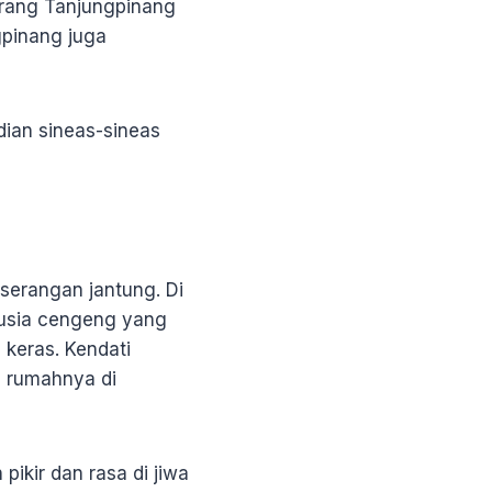
orang Tanjungpinang
gpinang juga
udian sineas-sineas
serangan jantung. Di
nusia cengeng yang
keras. Kendati
i rumahnya di
pikir dan rasa di jiwa