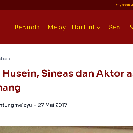
Yayasan 
Beranda
Melayu Hari ini
Seni
S
abar
/
 Husein, Sineas dan Aktor a
nang
antungmelayu
27 Mei 2017