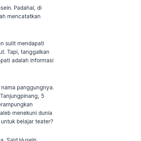
ein. Padahal, di
dah mencatatkan
n sulit mendapati
t. Tapi, tanggalkan
pati adalah informasi
ah nama panggungnya.
 Tanjungpinang, 5
merampungkan
Galeb menekuni dunia
untuk belajar teater?
a, Said Husein