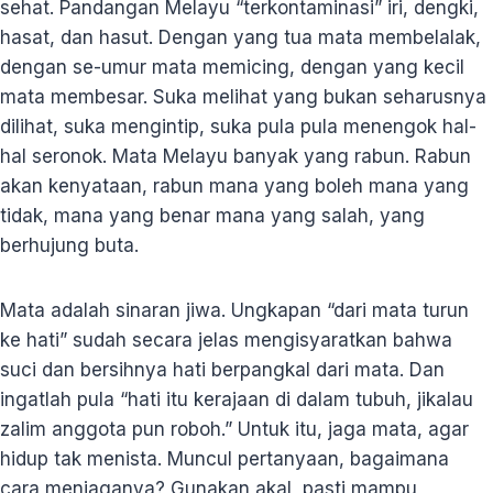
sehat. Pandangan Melayu “terkontaminasi” iri, dengki,
hasat, dan hasut. Dengan yang tua mata membelalak,
dengan se-umur mata memicing, dengan yang kecil
mata membesar. Suka melihat yang bukan seharusnya
dilihat, suka mengintip, suka pula pula menengok hal-
hal seronok. Mata Melayu banyak yang rabun. Rabun
akan kenyataan, rabun mana yang boleh mana yang
tidak, mana yang benar mana yang salah, yang
berhujung buta.
Mata adalah sinaran jiwa. Ungkapan “dari mata turun
ke hati” sudah secara jelas mengisyaratkan bahwa
suci dan bersihnya hati berpangkal dari mata. Dan
ingatlah pula “hati itu kerajaan di dalam tubuh, jikalau
zalim anggota pun roboh.” Untuk itu, jaga mata, agar
hidup tak menista. Muncul pertanyaan, bagaimana
cara menjaganya? Gunakan akal, pasti mampu