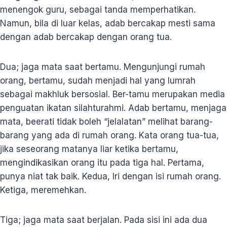
menengok guru, sebagai tanda memperhatikan.
Namun, bila di luar kelas, adab bercakap mesti sama
dengan adab bercakap dengan orang tua.
Dua; jaga mata saat bertamu. Mengunjungi rumah
orang, bertamu, sudah menjadi hal yang lumrah
sebagai makhluk bersosial. Ber-tamu merupakan media
penguatan ikatan silahturahmi. Adab bertamu, menjaga
mata, beerati tidak boleh “jelalatan” melihat barang-
barang yang ada di rumah orang. Kata orang tua-tua,
jika seseorang matanya liar ketika bertamu,
mengindikasikan orang itu pada tiga hal. Pertama,
punya niat tak baik. Kedua, Iri dengan isi rumah orang.
Ketiga, meremehkan.
Tiga; jaga mata saat berjalan. Pada sisi ini ada dua