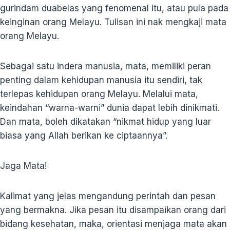
gurindam duabelas yang fenomenal itu, atau pula pada
keinginan orang Melayu. Tulisan ini nak mengkaji mata
orang Melayu.
Sebagai satu indera manusia, mata, memiliki peran
penting dalam kehidupan manusia itu sendiri, tak
terlepas kehidupan orang Melayu. Melalui mata,
keindahan “warna-warni” dunia dapat lebih dinikmati.
Dan mata, boleh dikatakan “nikmat hidup yang luar
biasa yang Allah berikan ke ciptaannya”.
Jaga Mata!
Kalimat yang jelas mengandung perintah dan pesan
yang bermakna. Jika pesan itu disampaikan orang dari
bidang kesehatan, maka, orientasi menjaga mata akan