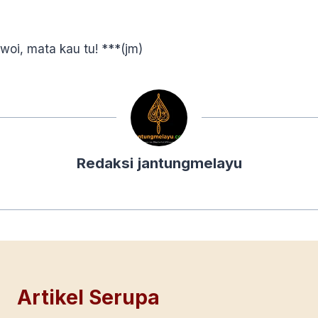
woi, mata kau tu! ***(jm)
Redaksi jantungmelayu
Artikel Serupa