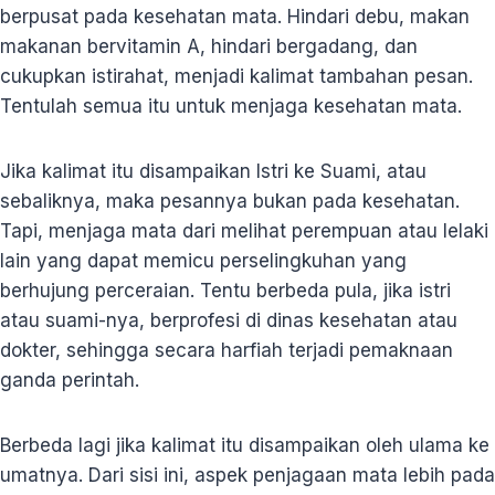
berpusat pada kesehatan mata. Hindari debu, makan
makanan bervitamin A, hindari bergadang, dan
cukupkan istirahat, menjadi kalimat tambahan pesan.
Tentulah semua itu untuk menjaga kesehatan mata.
Jika kalimat itu disampaikan Istri ke Suami, atau
sebaliknya, maka pesannya bukan pada kesehatan.
Tapi, menjaga mata dari melihat perempuan atau lelaki
lain yang dapat memicu perselingkuhan yang
berhujung perceraian. Tentu berbeda pula, jika istri
atau suami-nya, berprofesi di dinas kesehatan atau
dokter, sehingga secara harfiah terjadi pemaknaan
ganda perintah.
Berbeda lagi jika kalimat itu disampaikan oleh ulama ke
umatnya. Dari sisi ini, aspek penjagaan mata lebih pada