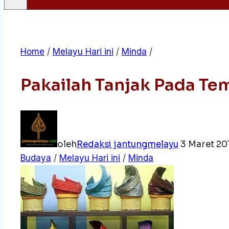
Home
/
Melayu Hari ini
/
Minda
/
Pakailah Tanjak Pada T
oleh
Redaksi jantungmelayu
3 Maret 20
Budaya
/
Melayu Hari ini
/
Minda