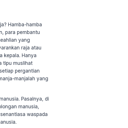
anja? Hamba-hamba
n, para pembantu
keahlian yang
arankan raja atau
a kepala. Hanya
 tipu muslihat
setiap pergantian
rmanja-manjalah yang
 manusia. Pasalnya, di
golongan manusia,
uk senantiasa waspada
anusia.