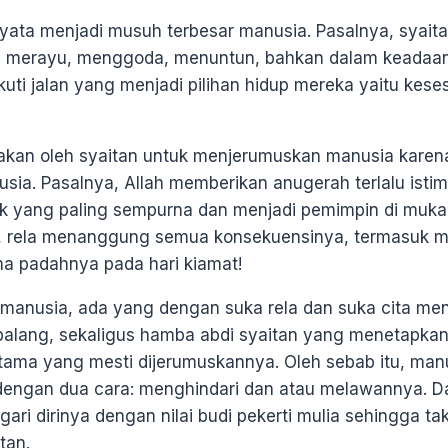
rnyata menjadi musuh terbesar manusia. Pasalnya, syait
 merayu, menggoda, menuntun, bahkan dalam keadaan
uti jalan yang menjadi pilihan hidup mereka yaitu kese
nakan oleh syaitan untuk menjerumuskan manusia karena 
ia. Pasalnya, Allah memberikan anugerah terlalu ist
k yang paling sempurna dan menjadi pemimpin di muka 
tu, rela menanggung semua konsekuensinya, termasuk 
ma padahnya pada hari kiamat!
 manusia, ada yang dengan suka rela dan suka cita me
balang, sekaligus hamba abdi syaitan yang menetapka
ama yang mesti dijerumuskannya. Oleh sebab itu, man
engan dua cara: menghindari dan atau melawannya. Da
i dirinya dengan nilai budi pekerti mulia sehingga ta
tan.