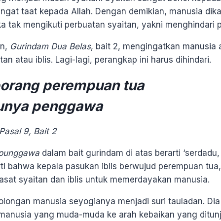
angat taat kepada Allah. Dengan demikian, manusia dika
 jika tak mengikuti perbuatan syaitan, yakni menghindari
an,
Gurindam Dua Belas
, bait 2, mengingatkan manusia 
an atau iblis. Lagi-lagi, perangkap ini harus dihindari.
eorang perempuan tua
 punya penggawa
asal 9, Bait 2
punggawa
dalam bait gurindam di atas berarti ‘serdadu,
arti bahwa kepala pasukan iblis berwujud perempuan tua,
iasat syaitan dan iblis untuk memerdayakan manusia.
olongan manusia seyogianya menjadi suri tauladan. Di
manusia yang muda-muda ke arah kebaikan yang ditunj