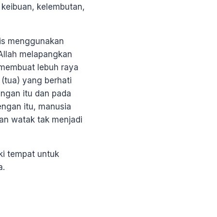
i keibuan, kelembutan,
blis menggunakan
Allah melapangkan
a membuat lebuh raya
(tua) yang berhati
ngan itu dan pada
engan itu, manusia
 dan watak tak menjadi
iki tempat untuk
a.