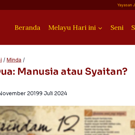
Yayasan 
Beranda
Melayu Hari ini
Seni
S
i
/
Minda
/
ua: Manusia atau Syaitan?
November 2019
9 Juli 2024