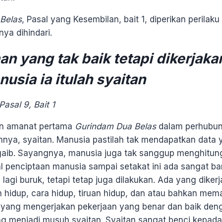
Belas
, Pasal yang Kesembilan, bait 1, diperikan perilak
nya dihindari.
an yang tak baik tetapi dikerjaka
usia ia itulah syaitan
asal 9, Bait 1
kan amanat pertama
Gurindam Dua Belas
dalam perhubu
nya, syaitan. Manusia pastilah tak mendapatkan data 
gaib. Sayangnya, manusia juga tak sanggup menghitun
l penciptaan manusia sampai setakat ini ada sangat b
 lagi buruk, tetapi tetap juga dilakukan. Ada yang dik
an hidup, cara hidup, tiruan hidup, dan atau bahkan me
 yang mengerjakan pekerjaan yang benar dan baik den
ng menjadi musuh syaitan. Syaitan sangat benci kepad