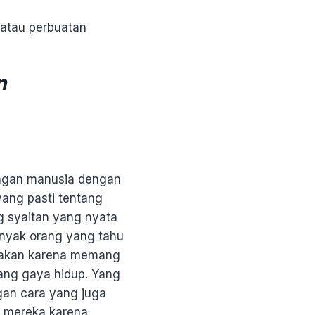
u atau perbuatan
n
ngan manusia dengan
yang pasti tentang
g syaitan yang nyata
anyak orang yang tahu
erjakan karena memang
mang gaya hidup. Yang
gan cara yang juga
a mereka karena