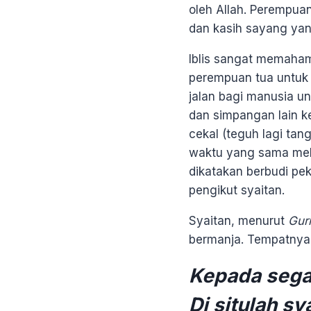
oleh Allah. Perempuan
dan kasih sayang yang 
Iblis sangat memaham
perempuan tua untuk 
jalan bagi manusia un
dan simpangan lain k
cekal (teguh lagi ta
waktu yang sama mela
dikatakan berbudi peke
pengikut syaitan.
Syaitan, menurut
Gur
bermanja. Tempatnya 
Kepada sega
Di situlah s