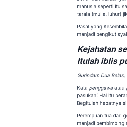
manusia seperti itu s
terala (mulia, luhur)
Pasal yang Kesembil
menjadi pengikut syait
Kejahatan s
Itulah iblis
Gurindam Dua Belas, P
Kata
penggawa
atau
pasukan’. Hal itu ber
Begitulah hebatnya s
Perempuan tua dari g
menjadi pembimbing 