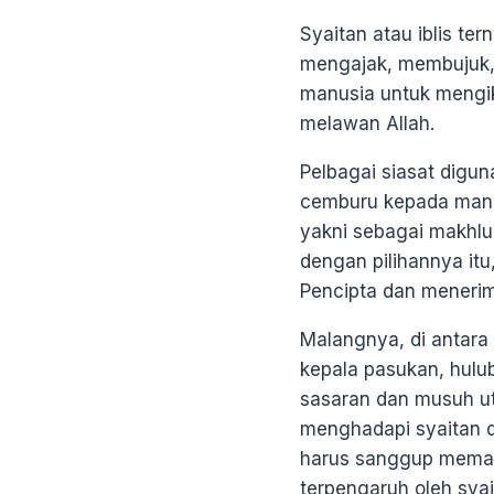
Syaitan atau iblis te
mengajak, membujuk,
manusia untuk mengik
melawan Allah.
Pelbagai siasat digu
cemburu kepada manus
yakni sebagai makhlu
dengan pilihannya i
Pencipta dan meneri
Malangnya, di antara
kepala pasukan, hulu
sasaran dan musuh ut
menghadapi syaitan d
harus sanggup memagar
terpengaruh oleh syai