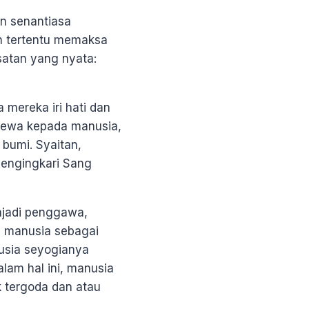
an senantiasa
 tertentu memaksa
satan yang nyata:
mereka iri hati dan
imewa kepada manusia,
bumi. Syaitan,
mengingkari Sang
njadi penggawa,
n manusia sebagai
usia seyogianya
lam hal ini, manusia
k tergoda dan atau