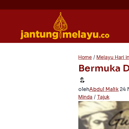
Skip
to
content
Home
/
Melayu Hari in
Bermuka D
oleh
Abdul Malik
24 
Minda
/
Tajuk