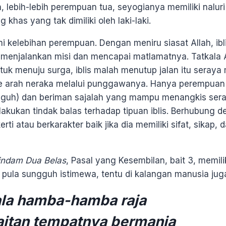
, lebih-lebih perempuan tua, seyogianya memiliki nalur
khas yang tak dimiliki oleh laki-laki.
i kelebihan perempuan. Dengan meniru siasat Allah, i
menjalankan misi dan mencapai matlamatnya. Tatkala 
tuk menuju surga, iblis malah menutup jalan itu seray
e arah neraka melalui punggawanya. Hanya perempuan 
ngguh) dan beriman sajalah yang mampu menangkis sera
kukan tindak balas terhadap tipuan iblis. Berhubung d
rti atau berkarakter baik jika dia memiliki sifat, sikap,
indam Dua Belas
, Pasal yang Kesembilan, bait 3, memil
pula sungguh istimewa, tentu di kalangan manusia jug
la hamba-hamba raja
yaitan tempatnya bermanja