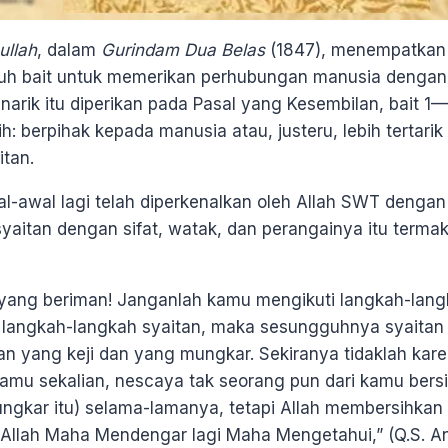
ullah
, dalam
Gurindam Dua Belas
(1847), menempatkan 
juh bait untuk memerikan perhubungan manusia dengan
enarik itu diperikan pada Pasal yang Kesembilan, bait 1—
 berpihak kepada manusia atau, justeru, lebih tertarik
itan.
awal lagi telah diperkenalkan oleh Allah SWT dengan s
aitan dengan sifat, watak, dan perangainya itu termak
yang beriman! Janganlah kamu mengikuti langkah-lang
 langkah-langkah syaitan, maka sesungguhnya syaitan
n yang keji dan yang mungkar. Sekiranya tidaklah kare
mu sekalian, nescaya tak seorang pun dari kamu bersih
ungkar itu) selama-lamanya, tetapi Allah membersihkan
Allah Maha Mendengar lagi Maha Mengetahui,” (Q.S. An