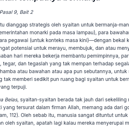
asal 9, Bait 2
tu dianggap strategis oleh syaitan untuk bermanja-m
pemerintahan monarki pada masa lampau), para bawaha
ara pegawai (untuk konteks masa kini)—dengan bekal 
ngat potensial untuk merayu, membujuk, dan atau meny
saban hari mereka bekerja membantu pemimpinnya, par
 tegar, dan tegaslah yang tak mempan terhadap segala
ra hamba atau bawahan atau apa pun sebutannya, untuk 
 tak memberi sedikit pun ruang bagi syaitan untuk be
yang terpuji.
a Belas
, syaitan-syaitan berada tak jauh dari sekeliling
ti yang tersurat dalam firman Allah, memang ada dari 
n’aam, 112). Oleh sebab itu, manusia sangat dituntut unt
an oleh syaitan, apatah lagi kalau mereka menyerupai m