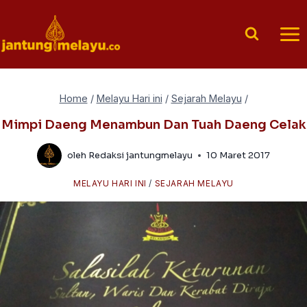
Skip
to
content
Home
/
Melayu Hari ini
/
Sejarah Melayu
/
Mimpi Daeng Menambun Dan Tuah Daeng Celak
oleh
Redaksi jantungmelayu
10 Maret 2017
MELAYU HARI INI
/
SEJARAH MELAYU