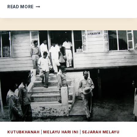
PELABUHAN
READ MORE
UTAMA
DI
KEPULAUAN
RIAU-
LINGGA
ABAD
KE-
19
KUTUBKHANAH
|
MELAYU HARI INI
|
SEJARAH MELAYU