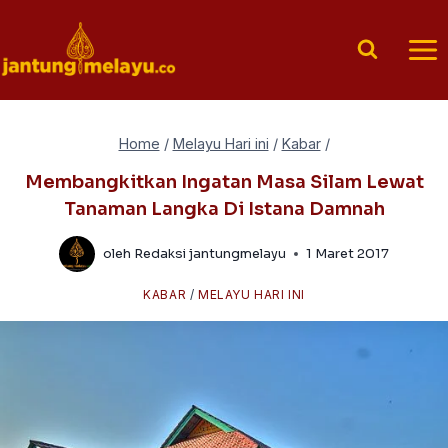
Skip
to
content
Home
/
Melayu Hari ini
/
Kabar
/
Membangkitkan Ingatan Masa Silam Lewat
Tanaman Langka Di Istana Damnah
oleh
Redaksi jantungmelayu
1 Maret 2017
KABAR
/
MELAYU HARI INI