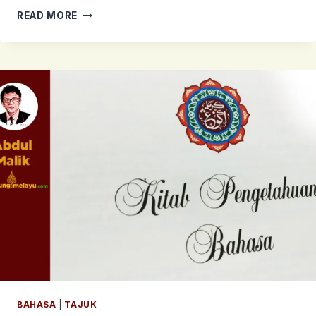
RAMADAN
READ MORE
YANG
BERKESAN
BAHASA
|
TAJUK