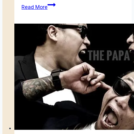
Cara
Read More
Orang
Melayu
Mencintai
Raja
Salman