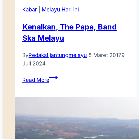
Kabar
|
Melayu Hari ini
Kenalkan, The Papa, Band
Ska Melayu
By
Redaksi jantungmelayu
8 Maret 2017
9
Juli 2024
Kenalkan,
Read More
The
Papa,
Band
Ska
Melayu