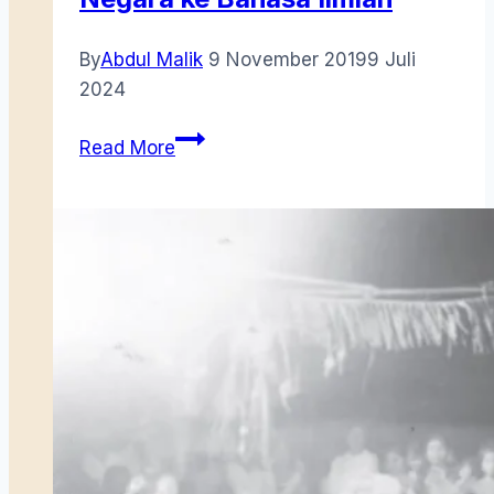
By
Abdul Malik
9 November 2019
9 Juli
2024
Bahasa
Read More
Melayu:
Dari
Bahasa
Negara
ke
Bahasa
Ilmiah