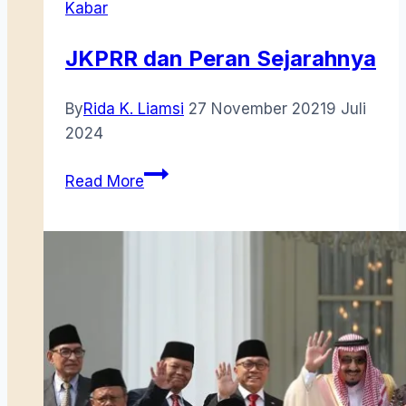
Kabar
JKPRR dan Peran Sejarahnya
By
Rida K. Liamsi
27 November 2021
9 Juli
2024
JKPRR
Read More
dan
Peran
Sejarahnya