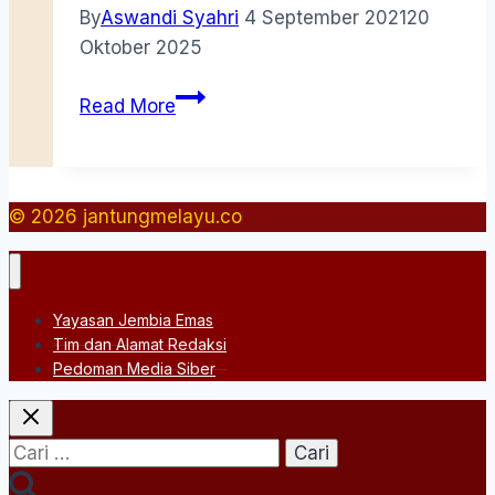
By
Aswandi Syahri
4 September 2021
20
Oktober 2025
Muhamad
Read More
Khalid
Kasim
(1932-
2012)
© 2026 jantungmelayu.co
Yayasan Jembia Emas
Tim dan Alamat Redaksi
Pedoman Media Siber
Cari
untuk: