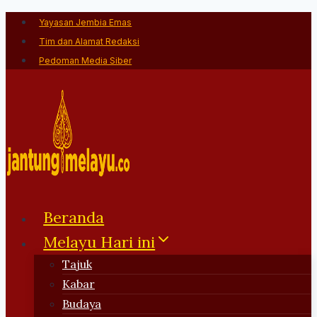
Skip
Yayasan Jembia Emas
to
Tim dan Alamat Redaksi
content
Pedoman Media Siber
Beranda
Melayu Hari ini
Tajuk
Kabar
Budaya