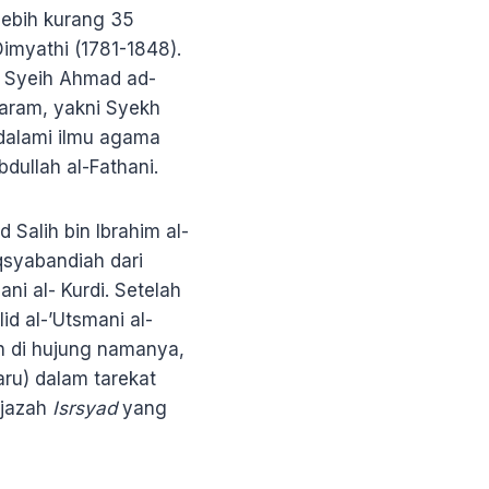
lebih kurang 35
imyathi (1781-1848).
a Syeih Ahmad ad-
Haram, yakni Syekh
ndalami ilmu agama
dullah al-Fathani.
Salih bin Ibrahim al-
qsyabandiah dari
ani al- Kurdi. Setelah
id al-’Utsmani al-
ah di hujung namanya,
aru) dalam tarekat
ijazah
Isrsyad
yang