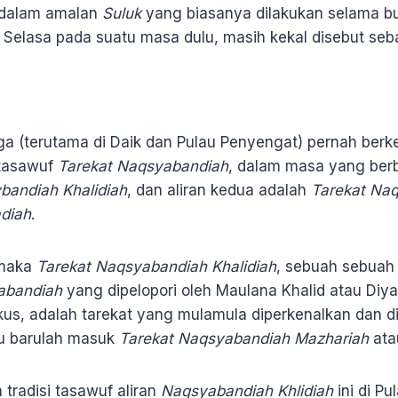
r dalam amalan
Suluk
yang biasanya dilakukan selama b
n Selasa pada suatu masa dulu, masih kekal disebut se
gga (terutama di Daik dan Pulau Penyengat) pernah be
 tasawuf
Tarekat Naqsyabandiah
, dalam masa yang berb
bandiah Khalidiah
, dan aliran kedua adalah
Tarekat Na
diah
.
, maka
Tarekat Naqsyabandiah Khalidiah
, sebuah sebuah
abandiah
yang dipelopori oleh Maulana Khalid atau Diya’
us, adalah tarekat yang mulamula diperkenalkan dan d
tu barulah masuk
Tarekat Naqsyabandiah Mazhariah
at
tradisi tasawuf aliran
Naqsyabandiah Khlidiah
ini di P