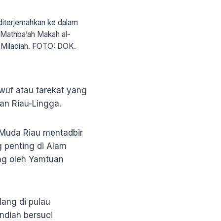
diterjemahkan ke dalam
h Mathba’ah Makah al-
 Miladiah. FOTO: DOK.
wuf atau tarekat yang
an Riau-Lingga.
 Muda Riau mentadbir
g penting di Alam
ng oleh Yamtuan
lang di pulau
ndiah bersuci