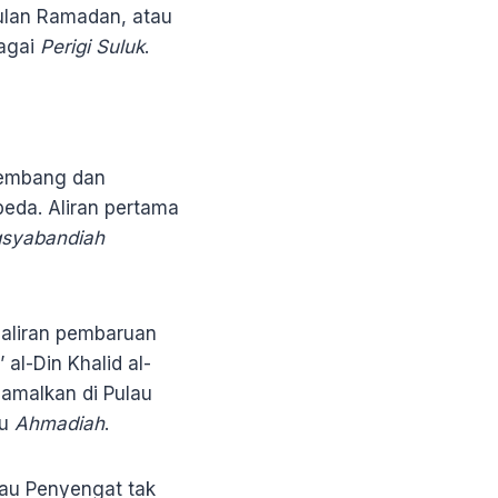
ulan Ramadan, atau
bagai
Perigi Suluk
.
rkembang dan
eda. Aliran pertama
qsyabandiah
 aliran pembaruan
 al-Din Khalid al-
iamalkan di Pulau
au
Ahmadiah
.
ulau Penyengat tak