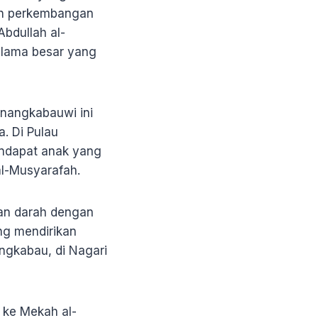
rah perkembangan
Abdullah al-
 ulama besar yang
nangkabauwi ini
. Di Pulau
endapat anak yang
al-Musyarafah.
ian darah dengan
ng mendirikan
angkabau, di Nagari
 ke Mekah al-