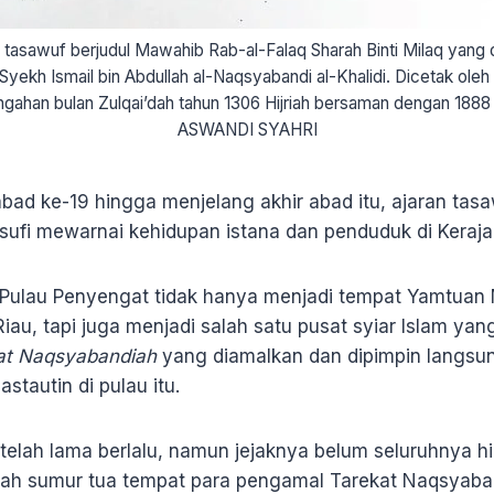
 tasawuf berjudul Mawahib Rab-al-Falaq Sharah Binti Milaq yang 
yekh Ismail bin Abdullah al-Naqsyabandi al-Khalidi. Dicetak ole
gahan bulan Zulqai’dah tahun 1306 Hijriah bersaman dengan 1888
ASWANDI SYAHRI
bad ke-19 hingga menjelang akhir abad itu, ajaran tasa
sufi mewarnai kehidupan istana dan penduduk di Keraja
Pulau Penyengat tidak hanya menjadi tempat Yamtuan
iau, tapi juga menjadi salah satu pusat syiar Islam yan
at Naqsyabandiah
yang diamalkan dan dipimpin langsu
tautin di pulau itu.
elah lama berlalu, namun jejaknya belum seluruhnya hi
buah sumur tua tempat para pengamal Tarekat Naqsyaba