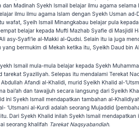
 dan Madinah Syekh Ismail belajar ilmu agama selama 
belajar ilmu ilmu agama Islam dengan Syekh Usman ad-D
itu wafat, Syeih Ismail Minangkabau belajar pula kepad
sempat belajar kepada Mufti Mazhab Syafie di Masjidil 
i asy-Syafi’ie al-Makki al-Qudsi. Selain itu ia juga me
yang bermukim di Mekah ketika itu, Syeikh Daud bin Ab
Syekh Ismail mula-mula belajar kepada Syekh Muhammad 
d tarekat Syaziliyah. Selepas itu mendalami Terekat Na
 Abdullah Afandi al-Khalidi, murid Syeikh Khalid al-’Utsm
ima bai’ah dan tawajjuh secara langsung dari Syeikh Khal
lid ini Syekh Ismail mendapatkan tambahan al-Khalidiy
al- ’Utsmani al-Kurdi adalah seorang Mujaddid (pembah
itu. Dari Syekh Khalid inilah Syekh Ismail mendapatkan 
ai seorang khalifah
Tarekat Naqsyabandiah
.