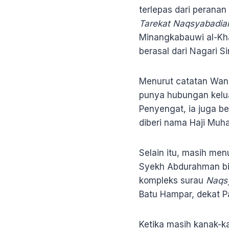
terlepas dari perana
Tarekat Naqsyabadi
Minangkabauwi al-Khal
berasal dari Nagari 
Menurut catatan Wan 
punya hubungan kelua
Penyengat, ia juga b
diberi nama Haji Muh
Selain itu, masih me
Syekh Abdurahman bi
kompleks surau
Naqs
Batu Hampar, dekat 
Ketika masih kanak-k