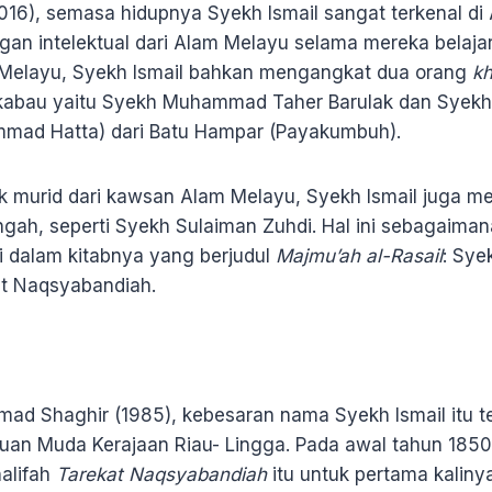
2016), semasa hidupnya Syekh Ismail sangat terkenal d
ngan intelektual dari Alam Melayu selama mereka belaja
Melayu, Syekh Ismail bahkan mengangkat dua orang
kh
kabau yaitu Syekh Muhammad Taher Barulak dan Syekh
mmad Hatta) dari Batu Hampar (Payakumbuh).
ak murid dari kawsan Alam Melayu, Syekh Ismail juga 
ngah, seperti Syekh Sulaiman Zuhdi. Hal ini sebagaiman
 dalam kitabnya yang berjudul
Majmu’ah al-Rasail
: Sye
at Naqsyabandiah.
 Shaghir (1985), kebesaran nama Syekh Ismail itu t
tuan Muda Kerajaan Riau- Lingga. Pada awal tahun 1850
halifah
Tarekat Naqsyabandiah
itu untuk pertama kaliny