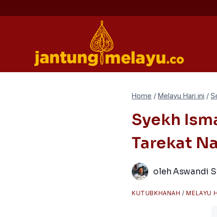
Skip
to
content
Home
/
Melayu Hari ini
/
S
Syekh Ism
Tarekat Na
oleh
Aswandi S
KUTUBKHANAH
/
MELAYU H