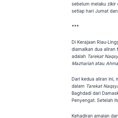
sebelum melaku ziki
setiap hari Jumat da
***
Di Kerajaan Riau-Lin
diamalkan dua aliran
adalah
Tarekat Naqsy
Mazhariah
atau
Ahma
Dari kedua aliran ini
dalam
Tarekat Naqsy
Baghdadi dari Damask
Penyengat. Setelah i
Kehadiran amalan dan 