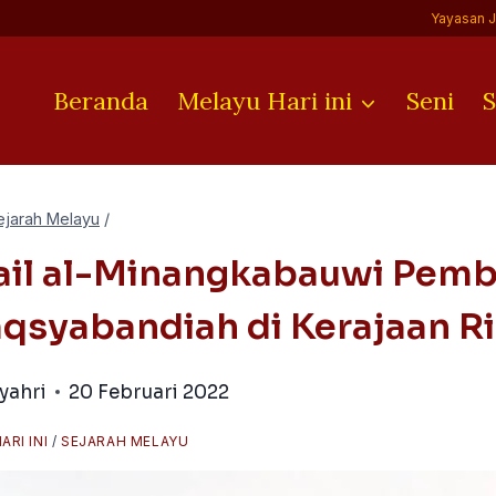
Yayasan 
Beranda
Melayu Hari ini
Seni
S
ejarah Melayu
/
ail al-Minangkabauwi Pem
qsyabandiah di Kerajaan R
yahri
20 Februari 2022
ARI INI
/
SEJARAH MELAYU