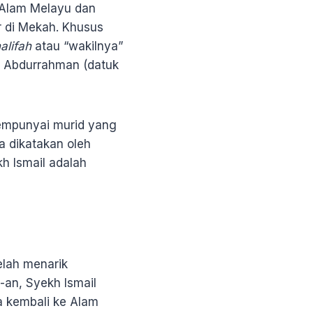
i Alam Melayu dan
r di Mekah. Khusus
alifah
atau “wakilnya”
 Abdurrahman (datuk
mempunyai murid yang
a dikatakan oleh
kh Ismail adalah
elah menarik
-an, Syekh Ismail
a kembali ke Alam