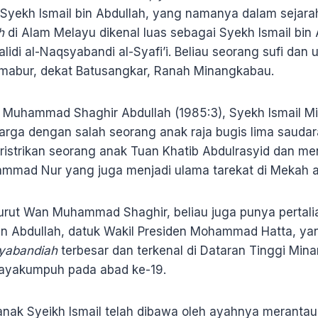
n Syekh Ismail bin Abdullah, yang namanya dalam seja
ah
di Alam Melayu dikenal luas sebagai Syekh Ismail bin 
idi al-Naqsyabandi al-Syafi’i. Beliau seorang sufi dan
Simabur, dekat Batusangkar, Ranah Minangkabau.
Muhammad Shaghir Abdullah (1985:3), Syekh Ismail Mi
rga dengan salah seorang anak raja bugis lima saudara
eristrikan seorang anak Tuan Khatib Abdulrasyid dan m
ammad Nur yang juga menjadi ulama tarekat di Mekah 
nurut Wan Muhammad Shaghir, beliau juga punya pertal
n Abdullah, datuk Wakil Presiden Mohammad Hatta, ya
yabandiah
terbesar dan terkenal di Dataran Tinggi Min
Payakumpuh pada abad ke-19.
anak Syeikh Ismail telah dibawa oleh ayahnya merantau