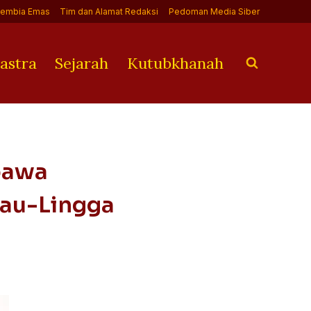
Jembia Emas
Tim dan Alamat Redaksi
Pedoman Media Siber
astra
Sejarah
Kutubkhanah
bawa
iau-Lingga