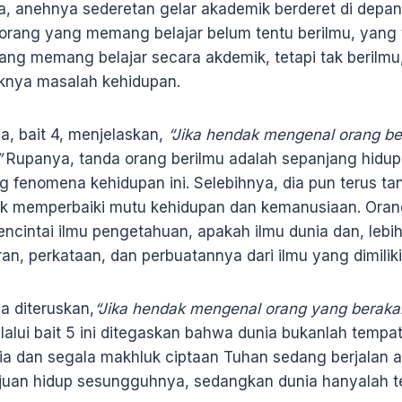
ada, anehnya sederetan gelar akademik berderet di depa
rang yang memang belajar belum tentu berilmu, yang t
ang memang belajar secara akdemik, tetapi tak berilmu,
knya masalah kehidupan.
a, bait 4, menjelaskan,
“Jika hendak mengenal orang be
”
Rupanya, tanda orang berilmu adalah sepanjang hidup
g fenomena kehidupan ini. Selebihnya, dia pun terus tan
uk memperbaiki mutu kehidupan dan kemanusiaan. Oran
cintai ilmu pengetahuan, apakah ilmu dunia dan, lebih
an, perkataan, dan perbuatannya dari ilmu yang dimilik
a diteruskan,
“Jika hendak mengenal orang yang berakal
alui bait 5 ini ditegaskan bahwa dunia bukanlah tempat
ia dan segala makhluk ciptaan Tuhan sedang berjalan a
ujuan hidup sesungguhnya, sedangkan dunia hanyalah 