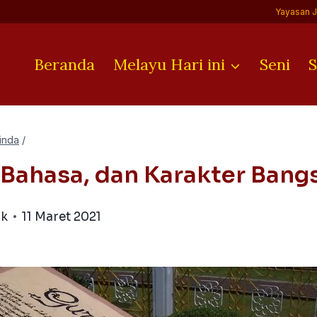
Yayasan 
Beranda
Melayu Hari ini
Seni
S
inda
/
, Bahasa, dan Karakter Bang
ik
11 Maret 2021