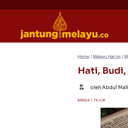
Skip
to
content
Home
/
Melayu Hari ini
/
M
Hati, Budi
oleh
Abdul Mal
MINDA
/
TAJUK