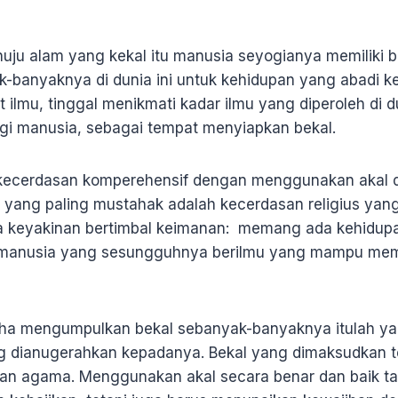
ju alam yang kekal itu manusia seyogianya memiliki be
banyaknya di dunia ini untuk kehidupan yang abadi kela
t ilmu, tinggal menikmati kadar ilmu yang diperoleh di d
bagi manusia, sebagai tempat menyiapkan bekal.
n kecerdasan komperehensif dengan menggunakan akal da
u yang paling mustahak adalah kecerdasan religius ya
keyakinan bertimbal keimanan: memang ada kehidupan
a manusia yang sesungguhnya berilmu yang mampu me
ha mengumpulkan bekal sebanyak-banyaknya itulah y
g dianugerahkan kepadanya. Bekal yang dimaksudkan te
nan agama. Menggunakan akal secara benar dan baik t