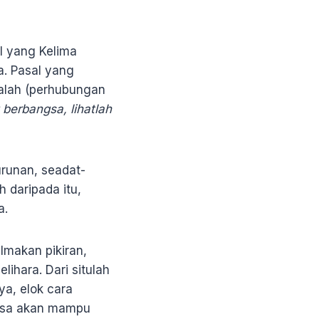
al yang Kelima
. Pasal yang
alah (perhubungan
berbangsa, lihatlah
runan, seadat-
 daripada itu,
a.
lmakan pikiran,
lihara. Dari situlah
a, elok cara
angsa akan mampu