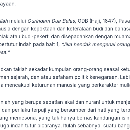
cayaan.
llah
melalui
Gurindam Dua Belas,
GDB
(Haji, 1847), Pas
usia dengan kepoktaan dan keteralaan budi dan bahasa
hlak atau budi-pekerti dan disepadankan dengan muam
ertutur indah pada bait 1,
“Jika hendak mengenal orang 
sa.”
kan taklah sekadar kumpulan orang-orang seasal ketu
an sejarah, dan atau sefaham politik kenegaraan. Lebih
ga mencakupi keturunan manusia yang berkarakter muli
iniah yang berupa sebatian akal dan nurani untuk menje
, dan perilaku terpuji yang bersumber dari hati yang terpe
ang memesona, yang tak hanya bernas kandungan isiny
 juga indah tutur bicaranya. Itulah sebabnya, suatu b