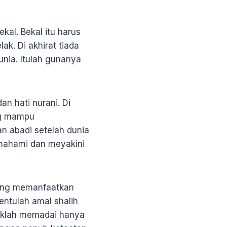
kal. Bekal itu harus
k. Di akhirat tiada
unia. Itulah gunanya
n hati nurani. Di
ng mampu
 abadi setelah dunia
mahami dan meyakini
ang memanfaatkan
ntulah amal shalih
aklah memadai hanya