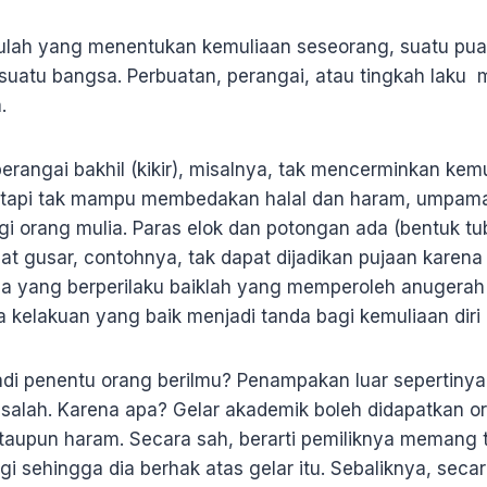
kulah yang menentukan kemuliaan seseorang, suatu pua
uatu bangsa. Perbuatan, perangai, atau tingkah laku m
a.
perangai bakhil (kikir), misalnya, tak mencerminkan kemu
tetapi tak mampu membedakan halal dan haram, umpam
gi orang mulia. Paras elok dan potongan ada (bentuk tu
at gusar, contohnya, tak dapat dijadikan pujaan karen
sia yang berperilaku baiklah yang memperoleh anugerah
 kelakuan yang baik menjadi tanda bagi kemuliaan diri
di penentu orang berilmu? Penampakan luar sepertinya
a salah. Karena apa? Gelar akademik boleh didapatkan 
taupun haram. Secara sah, berarti pemiliknya memang 
ggi sehingga dia berhak atas gelar itu. Sebaliknya, seca