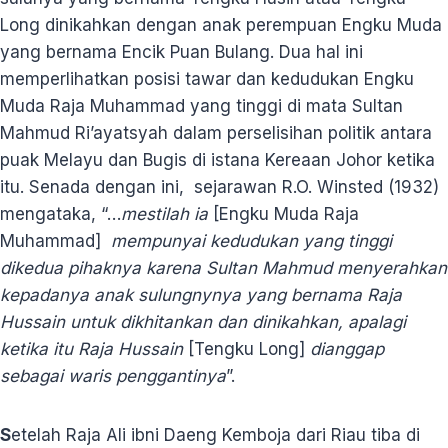
Long dinikahkan dengan anak perempuan Engku Muda
yang bernama Encik Puan Bulang. Dua hal ini
memperlihatkan posisi tawar dan kedudukan Engku
Muda Raja Muhammad yang tinggi di mata Sultan
Mahmud Ri’ayatsyah dalam perselisihan politik antara
puak Melayu dan Bugis di istana Kereaan Johor ketika
itu. Senada dengan ini, sejarawan R.O. Winsted (1932)
mengataka, “…
mestilah ia
[Engku Muda Raja
Muhammad]
mempunyai kedudukan yang tinggi
dikedua pihaknya karena Sultan Mahmud menyerahkan
kepadanya anak sulungnynya yang bernama Raja
Hussain untuk dikhitankan dan dinikahkan, apalagi
ketika itu Raja Hussain
[Tengku Long]
dianggap
sebagai waris penggantinya
”.
S
etelah Raja Ali ibni Daeng Kemboja dari Riau tiba di