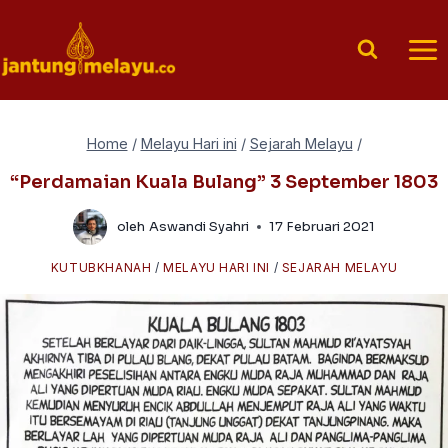
Skip
to
content
Home
/
Melayu Hari ini
/
Sejarah Melayu
/
“Perdamaian Kuala Bulang” 3 September 1803
oleh
Aswandi Syahri
17 Februari 2021
KUTUBKHANAH
/
MELAYU HARI INI
/
SEJARAH MELAYU