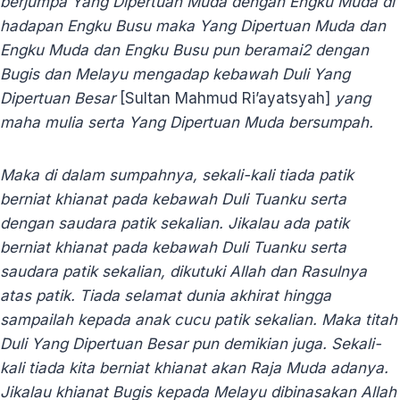
berjumpa Yang Dipertuan Muda dengan Engku Muda di
hadapan Engku Busu maka Yang Dipertuan Muda dan
Engku Muda dan Engku Busu pun beramai2 dengan
Bugis dan Melayu mengadap kebawah Duli Yang
Dipertuan Besar
[Sultan Mahmud Ri’ayatsyah]
yang
maha mulia serta Yang Dipertuan Muda bersumpah.
Maka di dalam sumpahnya, sekali-kali tiada patik
berniat khianat pada kebawah Duli Tuanku serta
dengan saudara patik sekalian. Jikalau ada patik
berniat khianat pada kebawah Duli Tuanku serta
saudara patik sekalian, dikutuki Allah dan Rasulnya
atas patik. Tiada selamat dunia akhirat hingga
sampailah kepada anak cucu patik sekalian. Maka titah
Duli Yang Dipertuan Besar pun demikian juga. Sekali-
kali
tiada kita berniat khianat akan Raja Muda adanya.
Jikalau khianat Bugis kepada Melayu dibinasakan Allah