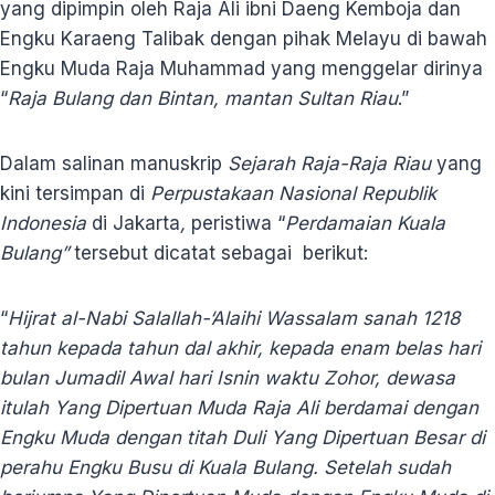
yang dipimpin oleh Raja Ali ibni Daeng Kemboja dan
Engku Karaeng Talibak dengan pihak Melayu di bawah
Engku Muda Raja Muhammad yang menggelar dirinya
“
Raja Bulang dan Bintan, mantan Sultan Riau
.”
Dalam salinan manuskrip
Sejarah Raja-Raja Riau
yang
kini tersimpan di
Perpustakaan Nasional Republik
Indonesia
di Jakarta
,
peristiwa “
Perdamaian Kuala
Bulang”
tersebut dicatat sebagai berikut:
“
Hijrat al-Nabi Salallah-‘Alaihi Wassalam sanah 1218
tahun kepada tahun dal akhir, kepada enam belas hari
bulan Jumadil Awal hari Isnin waktu Zohor, dewasa
itulah Yang Dipertuan Muda Raja Ali berdamai dengan
Engku Muda dengan titah D
uli Yang Dipertuan Besar di
perahu Engku Busu di Kuala Bulang. Setelah sudah